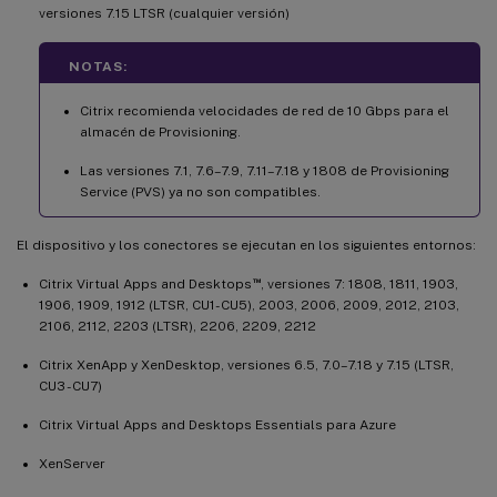
versiones 7.15 LTSR (cualquier versión)
NOTAS:
Citrix recomienda velocidades de red de 10 Gbps para el
almacén de Provisioning.
Las versiones 7.1, 7.6–7.9, 7.11–7.18 y 1808 de Provisioning
Service (PVS) ya no son compatibles.
El dispositivo y los conectores se ejecutan en los siguientes entornos:
™
Citrix Virtual Apps and Desktops
, versiones 7: 1808, 1811, 1903,
1906, 1909, 1912 (LTSR, CU1- CU5), 2003, 2006, 2009, 2012, 2103,
2106, 2112, 2203 (LTSR), 2206, 2209, 2212
Citrix XenApp y XenDesktop, versiones 6.5, 7.0–7.18 y 7.15 (LTSR,
CU3 - CU7)
Citrix Virtual Apps and Desktops Essentials para Azure
XenServer