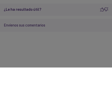
¿Le ha resultado útil?
Envíenos sus comentarios
Comentarios sobre el sitio
Sus opciones de privacidad
Condiciones legales y de
privacidad
Preferencias de cookies
docs.cloud.com
© 1999-
2026
Cloud Software Group, Inc. All rights reserved.