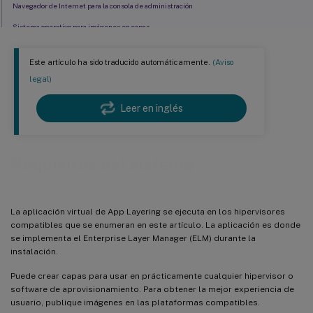
Navegador de Internet para la consola de administración
Sistema operativo para imágenes en capas
Capas de usuario
Este artículo ha sido traducido automáticamente.
(Aviso
Imágenes en capas
legal)
Aprovisionamiento de escritorios y entrega de aplicaciones
Leer en inglés
Funciones de App Layering por edición
Requisitos del sistema
La aplicación virtual de App Layering se ejecuta en los hipervisores
compatibles que se enumeran en este artículo. La aplicación es donde
se implementa el Enterprise Layer Manager (ELM) durante la
instalación.
Puede crear capas para usar en prácticamente cualquier hipervisor o
software de aprovisionamiento. Para obtener la mejor experiencia de
usuario, publique imágenes en las plataformas compatibles.