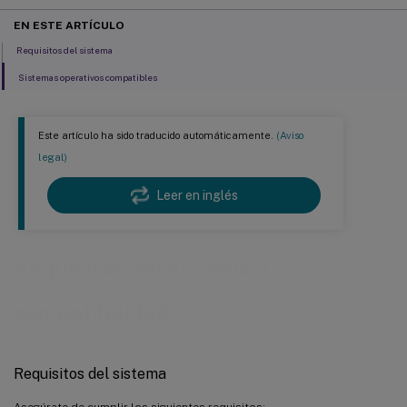
EN ESTE ARTÍCULO
Requisitos del sistema
Sistemas operativos compatibles
Este artículo ha sido traducido automáticamente.
(Aviso
legal)
Leer en inglés
Requisitos del sistema y
compatibilidad
Requisitos del sistema
Asegúrate de cumplir los siguientes requisitos: