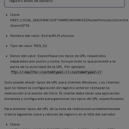
registro antes de editarlo.
Clave:
HKEY_LOCAL_MACHINE\SOFTWARE\WOW6432Node\Policies\Citrix\ICA
Client\SFTA
Nombre del valor: ExtraURLProtocols
Tipo de valor: REG_SZ
Datos del valor: Especifique los tipos de URL requeridos
separados por punto y coma. Incluya todo lo que precede a la
parte de la autoridad de la URL. Por ejemplo:
ftp://;mailto:;customtype1://;custometype2://
Solo puede añadir tipos de URL para clientes Windows. Los clientes
que no tienen la configuración de registro anterior rechazan la
redirección a la sesión de Citrix. El cliente debe tener una aplicación
instalada y configurada para gestionar los tipos de URL especificados.
Para eliminar tipos de URL de la lista de redirección predeterminada,
cree la siguiente clave y valores de registro en el VDA del servidor.
Clave: