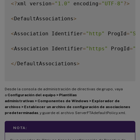
<
?
xml version
=
"1.0"
 encoding
=
"UTF-8"
?
>
<
DefaultAssociations
>
<
Association Identifier
=
"http"
 ProgId
=
"Se
<
Association Identifier
=
"https"
 ProgId
=
"S
<
/
DefaultAssociations
>
Desde la consola de administración de directivas de grupo, vaya
a
Configuración del equipo > Plantillas
administrativas > Componentes de Windows > Explorador de
archivos > Establecer un archivo de configuración de asociaciones
predeterminadas
, y guarde el archivo ServerFTAdefaultPolicy.xml.
NOTA: