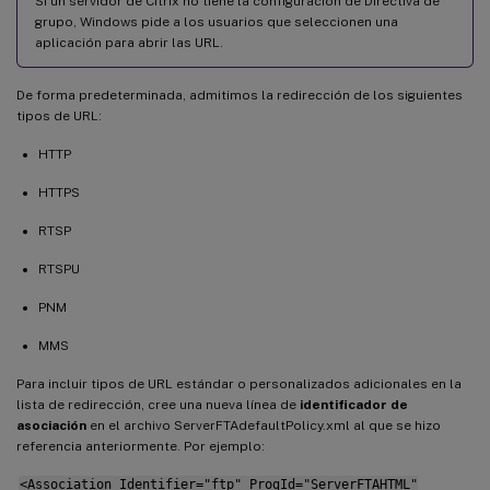
Si un servidor de Citrix no tiene la configuración de Directiva de
grupo, Windows pide a los usuarios que seleccionen una
aplicación para abrir las URL.
De forma predeterminada, admitimos la redirección de los siguientes
tipos de URL:
HTTP
HTTPS
RTSP
RTSPU
PNM
MMS
Para incluir tipos de URL estándar o personalizados adicionales en la
lista de redirección, cree una nueva línea de
identificador de
asociación
en el archivo ServerFTAdefaultPolicy.xml al que se hizo
referencia anteriormente. Por ejemplo:
<Association Identifier="ftp" ProgId="ServerFTAHTML"