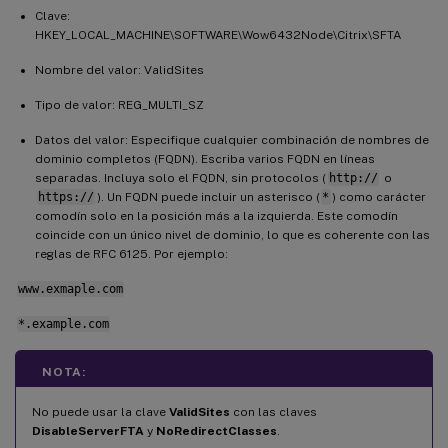
Clave:
HKEY_LOCAL_MACHINE\SOFTWARE\Wow6432Node\Citrix\SFTA
Nombre del valor: ValidSites
Tipo de valor: REG_MULTI_SZ
Datos del valor: Especifique cualquier combinación de nombres de
dominio completos (FQDN). Escriba varios FQDN en líneas
separadas. Incluya solo el FQDN, sin protocolos (
http://
o
https://
). Un FQDN puede incluir un asterisco (
*
) como carácter
comodín solo en la posición más a la izquierda. Este comodín
coincide con un único nivel de dominio, lo que es coherente con las
reglas de RFC 6125. Por ejemplo:
www.exmaple.com
*.example.com
NOTA:
No puede usar la clave
ValidSites
con las claves
DisableServerFTA
y
NoRedirectClasses
.