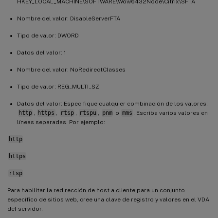
HKEY_LOCAL_MACHINE\SOFTWARE\Wow6432Node\Citrix\SFTA
Nombre del valor: DisableServerFTA
Tipo de valor: DWORD
Datos del valor: 1
Nombre del valor: NoRedirectClasses
Tipo de valor: REG_MULTI_SZ
Datos del valor: Especifique cualquier combinación de los valores:
http
,
https
,
rtsp
,
rtspu
,
pnm
o
mms
. Escriba varios valores en
líneas separadas. Por ejemplo:
http
https
rtsp
Para habilitar la redirección de host a cliente para un conjunto
específico de sitios web, cree una clave de registro y valores en el VDA
del servidor.