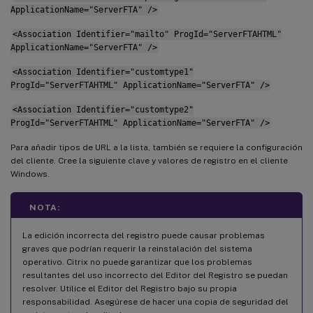
ApplicationName="ServerFTA" />
<Association Identifier="mailto" ProgId="ServerFTAHTML"
ApplicationName="ServerFTA" />
<Association Identifier="customtype1"
ProgId="ServerFTAHTML" ApplicationName="ServerFTA" />
<Association Identifier="customtype2"
ProgId="ServerFTAHTML" ApplicationName="ServerFTA" />
Para añadir tipos de URL a la lista, también se requiere la configuración
del cliente. Cree la siguiente clave y valores de registro en el cliente
Windows.
NOTA:
La edición incorrecta del registro puede causar problemas
graves que podrían requerir la reinstalación del sistema
operativo. Citrix no puede garantizar que los problemas
resultantes del uso incorrecto del Editor del Registro se puedan
resolver. Utilice el Editor del Registro bajo su propia
responsabilidad. Asegúrese de hacer una copia de seguridad del