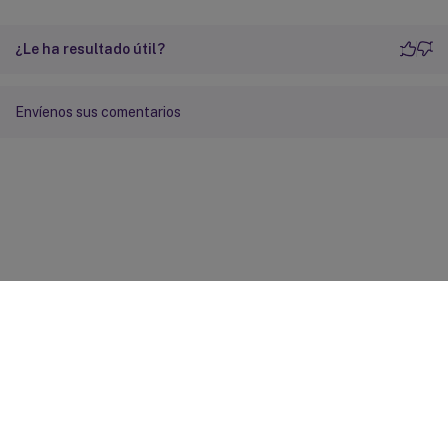
¿Le ha resultado útil?
Envíenos sus comentarios
Comentarios sobre el sitio
Sus opciones de privacidad
Condiciones legales y de
privacidad
Preferencias de cookies
docs.cloud.com