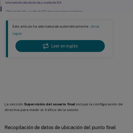
Intervalo de cálculo de ida y vuelta de ICA
Cálculos de ida y vuelta de ICA para conexiones inactivas
Este artículo ha sido traducido automáticamente.
(Aviso
legal)
Leer en inglés
Configuración de directiva de
supervisión del usuario final
La sección
Supervisión del usuario final
incluye la configuración de
directiva para medir el tráfico de la sesión.
Recopilación de datos de ubicación del punto final