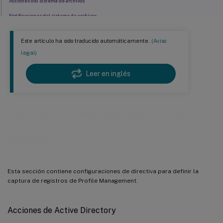
Acciones del sistema de archivos
Notificaciones del sistema de archivos
Cierre de sesión
Este artículo ha sido traducido automáticamente.
(Aviso
Inicio de sesión
legal)
Tamaño máximo del archivo de registros
Leer en inglés
Ruta al archivo de registros
Información de usuario personalizada
Valores de directivas al iniciar y cerrar la sesión
Configuraciones de directiva de
Acciones del Registro del sistema
Registro
Diferencias en el Registro del sistema al cerrar la sesión
Esta sección contiene configuraciones de directiva para definir la
captura de registros de Profile Management.
Acciones de Active Directory