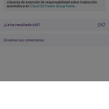
cláusula de exención de responsabilidad sobre traducción
automática en
Cloud Software Group home
.
¿Le ha resultado útil?
Envíenos sus comentarios