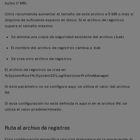
bytes (1 MB).
Citrix recomienda aumentar el tamaño de este archivo a 5 MB o más si
dispone de suficiente espacio en disco. Si el archivo de registros
supera el tamaño máximo:
Se elimina una copia de seguridad existente del archivo (.bak)
El nombre del archivo de registros cambia a .bak
Se crea otro archivo de registros
El archivo de registros se crea en
%SystemRoot%\System32\Logfiles\UserProfileManager.
Si este parámetro no se configura aquí, se utiliza el valor del archivo
INI.
Si esta configuración no está definida ni aquí ni en el archivo INI, se
utiliza el valor predeterminado.
Ruta al archivo de registros
Esta configuración especifica una ruta alternativa en la que guardar el