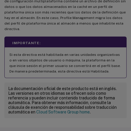
de configuración multiplataforma contiene un archivo de definición sin
datos o que los datos almacenados en la caché en un perfil de
plataforma única son más recientes que los datos de la definición que
hay en el almacén. En este caso, Profile Management migra los datos
del perfil de plataforma única al almacén a menos que inhabilite esta
directiva.
IMPORTANTE:
Si esta directiva está habilitada en varias unidades organizativas
o en varios objetos de usuario o máquina, la plataforma en la
que inicie sesión el primer usuario se convertirá en el perfil base.
De manera predeterminada, esta directiva está Habilitada.
La documentación oficial de este producto está en inglés.
Las versiones en otros idiomas se ofrecen solo como
referencia y pueden incluir contenido traducido de forma
automática. Para obtener más información, consulte la
cláusula de exención de responsabilidad sobre traducción
automática en
Cloud Software Group home
.