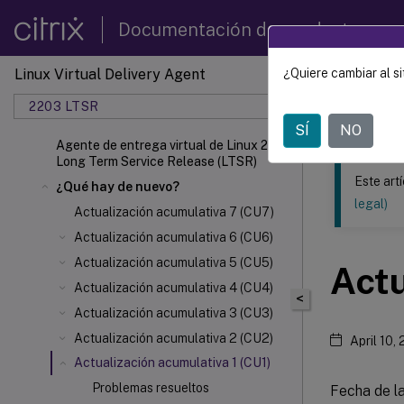
Documentación de productos
Linux Virtual Delivery Agent
¿Quiere cambiar al si
Este contenid
2203 LTSR
Agente 
SÍ
NO
Agente de entrega virtual de Linux 2203
Long Term Service Release (LTSR)
Este art
¿Qué hay de nuevo?
legal)
Actualización acumulativa 7 (CU7)
Actualización acumulativa 6 (CU6)
Actualización acumulativa 5 (CU5)
Actu
Actualización acumulativa 4 (CU4)
<
Actualización acumulativa 3 (CU3)
Actualización acumulativa 2 (CU2)
April 10,
Actualización acumulativa 1 (CU1)
Problemas resueltos
Fecha de l