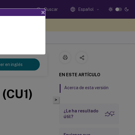
Buscar
Español
×
e sus comentarios aquí
er en inglés
EN ESTE ARTÍCULO
Acerca de esta versión
 (CU1)
>
¿Le ha resultado
útil?