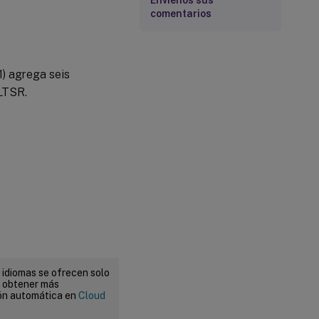
Envíenos sus
comentarios
1) agrega seis
LTSR.
 idiomas se ofrecen solo
a obtener más
ión automática en
Cloud