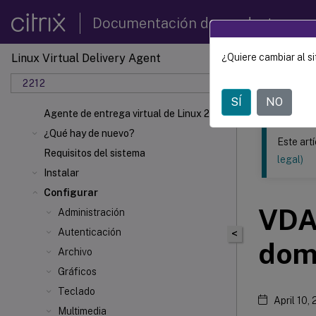
Documentación de productos
Linux Virtual Delivery Agent
¿Quiere cambiar al si
Este contenid
2212
Agente 
SÍ
NO
Agente de entrega virtual de Linux 2212
¿Qué hay de nuevo?
Este art
Requisitos del sistema
legal)
Instalar
Configurar
VDAs
Administración
Autenticación
<
dom
Archivo
Gráficos
Teclado
April 10,
Multimedia