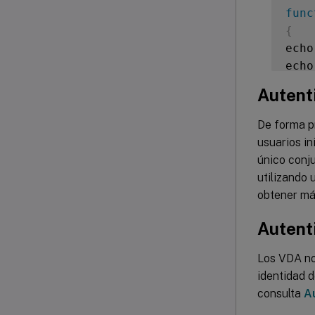
func
{
echo
echo
echo
Autent
echo
}
De forma pr
usuarios in
get_
único conju
utilizando 
obtener má
Autent
Los VDA no
identidad 
consulta
A