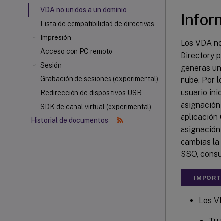
VDA no unidos a un dominio
Infor
Lista de compatibilidad de directivas
Impresión
Los VDA no
Acceso con PC remoto
Directory p
Sesión
generas un 
Grabación de sesiones (experimental)
nube. Por l
usuario ini
Redirección de dispositivos USB
asignación 
SDK de canal virtual (experimental)
aplicación
Historial de documentos
asignación 
cambias la 
SSO, consu
IMPORT
Los V
Tu 