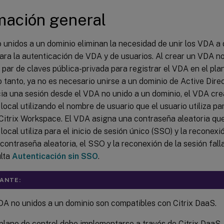
mación general
 unidos a un dominio eliminan la necesidad de unir los VDA a
ara la autenticación de VDA y de usuarios. Al crear un VDA no
par de claves pública-privada para registrar el VDA en el plan
o tanto, ya no es necesario unirse a un dominio de Active Dire
cia una sesión desde el VDA no unido a un dominio, el VDA cr
local utilizando el nombre de usuario que el usuario utiliza par
 Citrix Workspace. El VDA asigna una contraseña aleatoria que
local utiliza para el inicio de sesión único (SSO) y la reconexió
contraseña aleatoria, el SSO y la reconexión de la sesión fallar
lta
Autenticación sin SSO
.
ANTE:
DA no unidos a un dominio son compatibles con Citrix DaaS.
plano de control debe implementarse a través de Citrix DaaS.