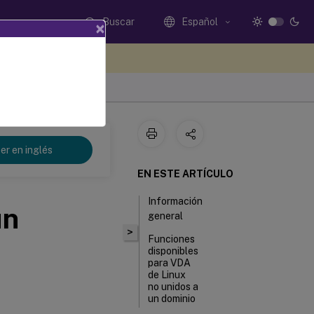
Buscar
Español
×
e sus comentarios aquí
er en inglés
EN ESTE ARTÍCULO
Información
un
general
>
Funciones
disponibles
para VDA
de Linux
no unidos a
un dominio