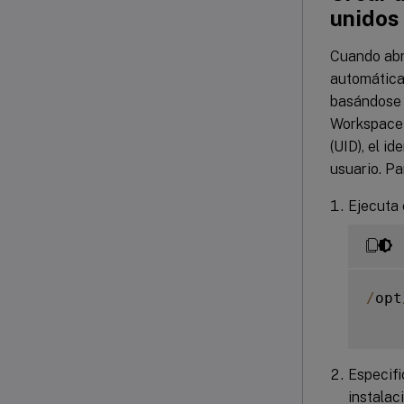
unidos
Cuando abr
automática
basándose e
Workspace
(UID), el id
usuario. Pa
Ejecuta 
/
opt
Especifi
instalac