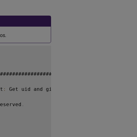
os.
##############################

t
:
 Get uid and gid 
for
 the user

eserved
.