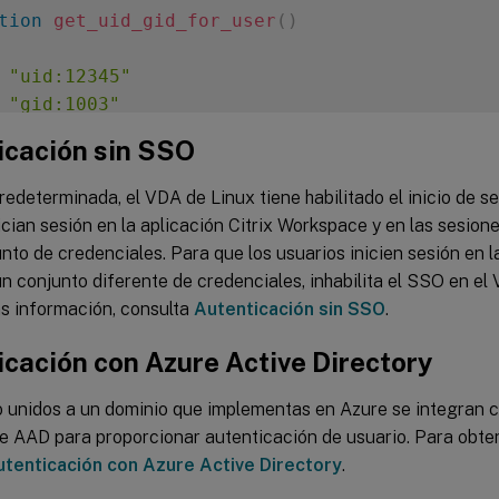
tion
get_uid_gid_for_user
(
)
 
"uid:12345"
 
"gid:1003"
 
"homedir:/home/$1"
icación sin SSO
 
"shell:/bin/sh"
edeterminada, el VDA de Linux tiene habilitado el inicio de s
ician sesión en la aplicación Citrix Workspace y en las sesion
uid_gid_for_user $1

nto de credenciales. Para que los usuarios inicien sesión en 
un conjunto diferente de credenciales, inhabilita el SSO en el
s información, consulta
Autenticación sin SSO
.
icación con Azure Active Directory
 unidos a un dominio que implementas en Azure se integran co
de AAD para proporcionar autenticación de usuario. Para obte
utenticación con Azure Active Directory
.