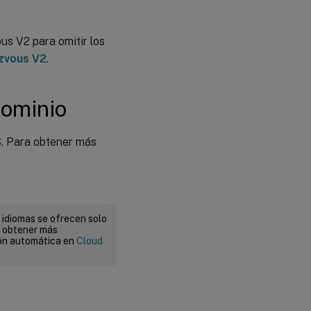
s V2 para omitir los
zvous V2
.
dominio
S. Para obtener más
 idiomas se ofrecen solo
a obtener más
ión automática en
Cloud