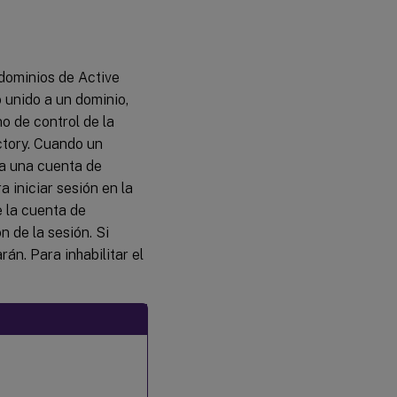
Crear
VDA de
Linux
no
 dominios de Active
unidos a
 unido a un dominio,
un
dominio
o de control de la
ctory. Cuando un
ea una cuenta de
a iniciar sesión en la
 la cuenta de
n de la sesión. Si
án. Para inhabilitar el