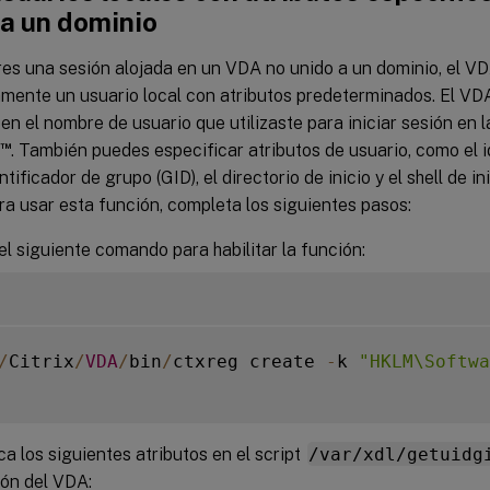
 a un dominio
es una sesión alojada en un VDA no unido a un dominio, el V
mente un usuario local con atributos predeterminados. El VDA 
n el nombre de usuario que utilizaste para iniciar sesión en la
™
. También puedes especificar atributos de usuario, como el i
entificador de grupo (GID), el directorio de inicio y el shell de i
ra usar esta función, completa los siguientes pasos:
el siguiente comando para habilitar la función:
/
Citrix
/
VDA
/
bin
/
ctxreg create 
-
k 
"HKLM\Softwa
ca los siguientes atributos en el script
/var/xdl/getuidg
ión del VDA: