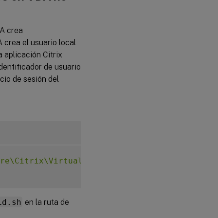
DA crea
crea el usuario local
 aplicación Citrix
dentificador de usuario
nicio de sesión del
re\Citrix\VirtualDesktopAgent\LocalMappedAcc
id.sh
en la ruta de