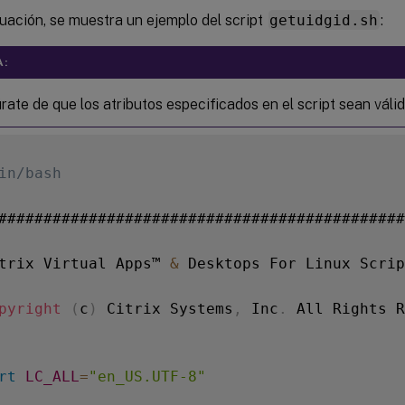
uación, se muestra un ejemplo del script
getuidgid.sh
:
A:
ate de que los atributos especificados en el script sean válid
in/bash
#############################################
trix Virtual Apps™ 
&
 Desktops For Linux Scrip
pyright
(
c
)
 Citrix Systems
,
 Inc
.
 All Rights R
rt
LC_ALL
=
"en_US.UTF-8"