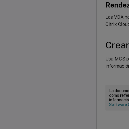
Rendez
Los VDA no
Citrix Clo
Crear
Usa MCS pa
informació
La documen
como refer
informació
Software 