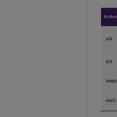
Atribu
uid
gid
homed
shell