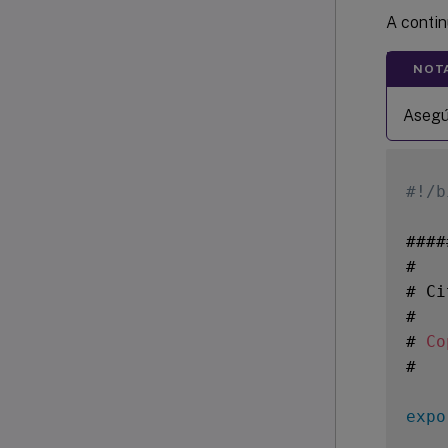
A contin
NOT
Asegúr
#!/b
####
#

# Ci
#

# 
Co
#

expo