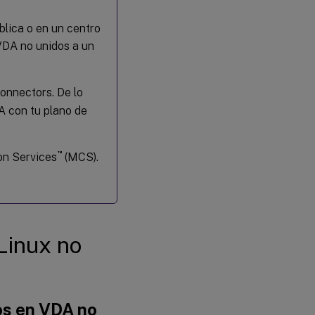
lica o en un centro
 VDA no unidos a un
Connectors. De lo
A con tu plano de
™
on Services
(MCS).
Linux no
os en VDA no