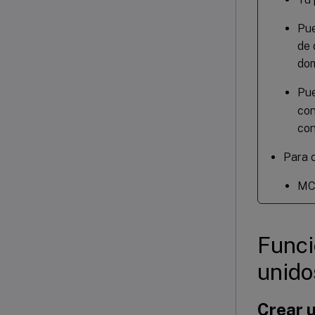
Pue
de 
dom
Pue
con
con
Para 
MCS
Funci
unido
Crear u