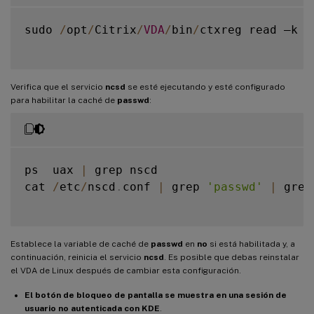
sudo 
/
opt
/
Citrix
/
VDA
/
bin
/
ctxreg read –k 
"
Verifica que el servicio
ncsd
se esté ejecutando y esté configurado
para habilitar la caché de
passwd
:
ps  uax 
|
 grep nscd

cat 
/
etc
/
nscd
.
conf 
|
 grep 
'passwd'
|
 grep
Establece la variable de caché de
passwd
en
no
si está habilitada y, a
continuación, reinicia el servicio
ncsd
. Es posible que debas reinstalar
el VDA de Linux después de cambiar esta configuración.
El botón de bloqueo de pantalla se muestra en una sesión de
usuario no autenticada con KDE
.