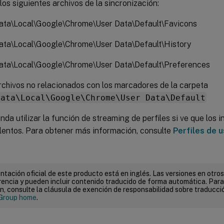
los siguientes archivos de la sincronización:
ta\Local\Google\Chrome\User Data\Default\Favicons
ta\Local\Google\Chrome\User Data\Default\History
ta\Local\Google\Chrome\User Data\Default\Preferences
rchivos no relacionados con los marcadores de la carpeta
Data\Local\Google\Chrome\User Data\Default
da utilizar la función de streaming de perfiles si ve que los in
 lentos. Para obtener más información, consulte
Perfiles de 
tación oficial de este producto está en inglés. Las versiones en otros
encia y pueden incluir contenido traducido de forma automática. Par
n, consulte la cláusula de exención de responsabilidad sobre traducc
Group home
.