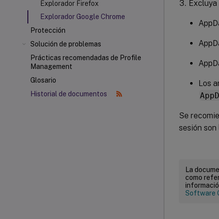
Excluya 
Explorador Firefox
Explorador Google Chrome
AppDa
Protección
AppDa
Solución de problemas
Prácticas recomendadas de Profile
AppDa
Management
Glosario
Los a
Historial de documentos
App
Se recomien
sesión son
La documen
como refer
informació
Software 