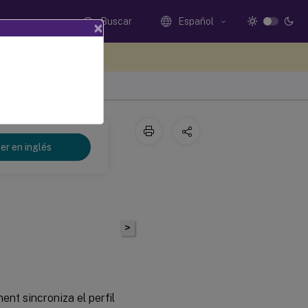
Buscar
Español
×
e sus comentarios aquí
er en inglés
>
nt sincroniza el perfil