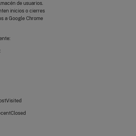
almacén de usuarios.
en inicios o cierres
dos a Google Chrome
ente:
:
stVisited
ecentClosed