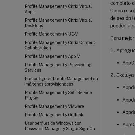
completo de
Profile Management y Citrix Virtual
Como result
Apps
de sesión 
Profile Management y Citrix Virtual
pueden alc
Desktops
Profile Management y UE-V
Para mejora
Profile Management y Citrix Content
Collaboration
Agregue 
Profile Management y App-V
AppDa
Profile Management y Provisioning
Services
Excluya 
Preconfigurar Profile Management en
imágenes aprovisionadas
Appda
Profile Management y Self-Service
Plug-in
Appda
Profile Management y VMware
Appda
Profile Management y Outlook
Usar perfiles de Windows con
AppDa
Password Manager y Single Sign-On