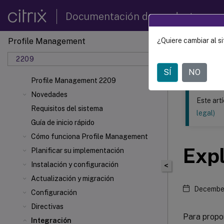
Documentación de productos
Profile Management
¿Quiere cambiar al si
Este contenid
2209
Profil
SÍ
NO
Profile Management 2209
Novedades
Este art
Requisitos del sistema
legal)
Guía de inicio rápido
Cómo funciona Profile Management
Exp
Planificar su implementación
Instalación y configuración
<
Actualización y migración
December
Configuración
Directivas
Para propor
Integración