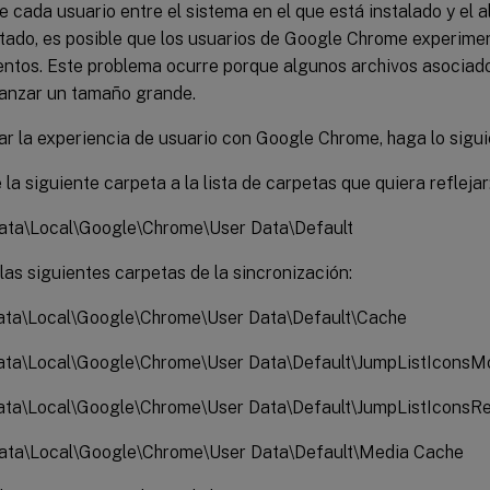
 cada usuario entre el sistema en el que está instalado y el 
ado, es posible que los usuarios de Google Chrome experiment
lentos. Este problema ocurre porque algunos archivos asocia
anzar un tamaño grande.
r la experiencia de usuario con Google Chrome, haga lo sigui
la siguiente carpeta a la lista de carpetas que quiera reflejar
ta\Local\Google\Chrome\User Data\Default
las siguientes carpetas de la sincronización:
ta\Local\Google\Chrome\User Data\Default\Cache
ta\Local\Google\Chrome\User Data\Default\JumpListIconsMo
ta\Local\Google\Chrome\User Data\Default\JumpListIconsR
ta\Local\Google\Chrome\User Data\Default\Media Cache