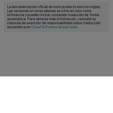
La documentación oficial de este producto está en inglés.
Las versiones en otros idiomas se ofrecen solo como
referencia y pueden incluir contenido traducido de forma
automática. Para obtener más información, consulte la
cláusula de exención de responsabilidad sobre traducción
automática en
Cloud Software Group home
.
Comentarios sobre el sitio
Sus opciones de privacidad
Condiciones legales y de