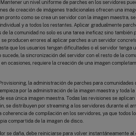
Mantener un nivel uniforme de parches en los servidores puede 
ones de creación de imágenes tradicionales ofrecen una image
an pronto como se crea un servidor con la imagen maestra, se
 individual y a todos los restantes. Aplicar gradualmente parc
s de la comunidad no solo es una tarea ineficaz sino también 
 se producen errores al aplicar parches a un servidor concret
sta que los usuarios tengan dificultades o el servidor tenga u
sucede, la sincronización del servidor con el resto de la co
, en ocasiones, requiere la creación de una imagen completam
Provisioning, la administración de parches para comunidades 
e empieza por la administración de la imagen maestra y toda la
e esa única imagen maestra. Todas las revisiones se aplican 
n, se distribuyen por streaming a los servidores durante el a
a coherencia de compilación en los servidores, ya que todos lo
pia compartida de la imagen de disco.
dor se daña, debe reiniciarse para volver instantáneamente al