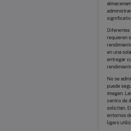
almacenami
administrar
significati
Diferentes 
requieren s
rendimiento
en una sola
entregar cu
rendimiento
No se admit
puede segui
imagen. La
centro de d
solicitan. 
entornos de
ligero util