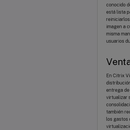
conocido d
está lista 
reiniciarlo
imagen a cu
misma mane
usuarios d
Venta
En Citrix V
distribució
entrega de 
virtualizar
consolidaci
también req
los gastos
virtualizac