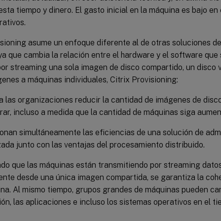
sta tiempo y dinero. El gasto inicial en la máquina es bajo e
ativos.
isioning asume un enfoque diferente al de otras soluciones d
a que cambia la relación entre el hardware y el software que 
por streaming una sola imagen de disco compartido, un disco vi
enes a máquinas individuales, Citrix Provisioning:
a las organizaciones reducir la cantidad de imágenes de disc
rar, incluso a medida que la cantidad de máquinas siga aume
onan simultáneamente las eficiencias de una solución de adm
zada junto con las ventajas del procesamiento distribuido.
do que las máquinas están transmitiendo por streaming datos
nte desde una única imagen compartida, se garantiza la coh
ina. Al mismo tiempo, grupos grandes de máquinas pueden ca
ón, las aplicaciones e incluso los sistemas operativos en el ti