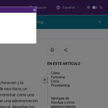
Buscar
Español
×
n of Citrix Provisioning.
X
EN ESTE ARTÍCULO
Cómo
funciona
>
Citrix
iferación y la
Provisioning
e escritorio, un
administrar como una
Ventajas de
can una administración
XenApp y otros
stancia, desechar los
administradores