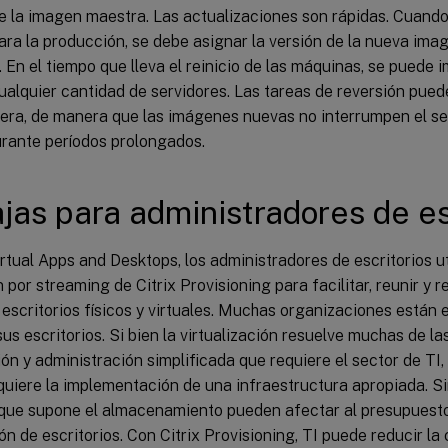
e la imagen maestra. Las actualizaciones son rápidas. Cuando
para la producción, se debe asignar la versión de la nueva imag
s. En el tiempo que lleva el reinicio de las máquinas, se puede
alquier cantidad de servidores. Las tareas de reversión pued
ra, de manera que las imágenes nuevas no interrumpen el ser
urante períodos prolongados.
jas para administradores de es
irtual Apps and Desktops, los administradores de escritorios ut
n por streaming de Citrix Provisioning para facilitar, reunir y r
escritorios físicos y virtuales. Muchas organizaciones están 
 sus escritorios. Si bien la virtualización resuelve muchas de 
ón y administración simplificada que requiere el sector de TI,
uiere la implementación de una infraestructura apropiada. Sin
 que supone el almacenamiento pueden afectar al presupuesto
ión de escritorios. Con Citrix Provisioning, TI puede reducir la