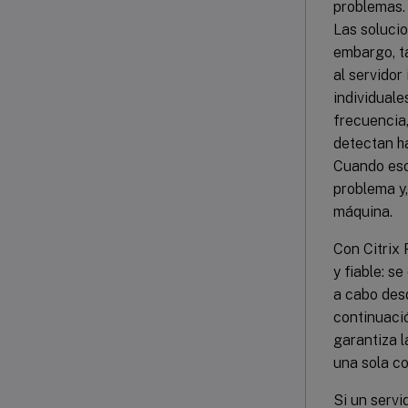
problemas. 
Las soluci
embargo, t
al servidor
individuale
frecuencia,
detectan ha
Cuando eso 
problema y
máquina.
Con Citrix 
y fiable: s
a cabo desd
continuació
garantiza l
una sola co
Si un servi