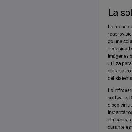
La so
La tecnolog
reaprovisi
de una sol
necesidad d
imágenes se
utiliza par
quitarla co
del sistema
La infraest
software. D
disco virtu
instantánea
almacena es
durante est