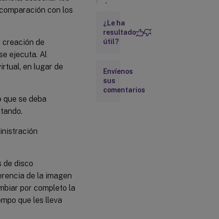
de
n comparación con los
comunidades
de servidores
¿Le ha
resultado
e creación de
útil?
Ventajas para
se ejecuta. Al
administradores
de escritorios
rtual, en lugar de
Envíenos
sus
comentarios
La solución
o que se deba
Citrix
Provisioning
ntando.
inistración
 de disco
erencia de la imagen
mbiar por completo la
empo que les lleva