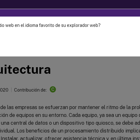
tio web en el idioma favorito de su explorador web?
ec-2024. It is recommended that you upgrade to a newer versio
Provisioning
Citrix Provisioning 1912 LTSR
itectura
C
2020
Contribución de:
de las empresas se esfuerzan por mantener el ritmo de la prol
ión de equipos en su entorno. Cada equipo, ya sea un equipo d
 una central de datos o un dispositivo tipo quiosco, se debe 
ividual. Los beneficios de un procesamiento distribuido impli
. Instalar, actualizar, ofrecer asistencia técnica y, en última in