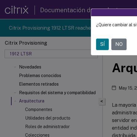
Documentación de productos
¿Quiere cambiar al si
Citrix Provisioning 1912 LTSR reached end-of-life on 18-D
Citrix Provisioning
SÍ
NO
Citrix 
1912 LTSR
Arqu
Novedades
Problemas conocidos
Elementos retirados
May 15, 
Requisitos del sistema y compatibilidad
Arquitectura
<
La mayoría 
Componentes
administrac
Utilidades del producto
servidor en
Roles de administrador
entidad ind
distribuida
Colecciones