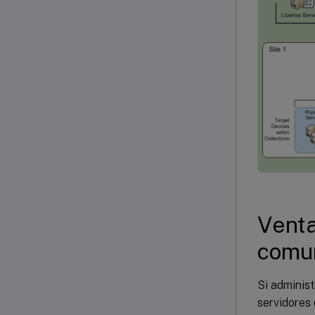
Venta
comun
Si adminis
servidores 