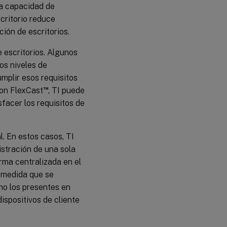
la capacidad de
critorio reduce
ción de escritorios.
 escritorios. Algunos
os niveles de
mplir esos requisitos
™
Con FlexCast
, TI puede
sfacer los requisitos de
l. En estos casos, TI
istración de una sola
rma centralizada en el
a medida que se
mo los presentes en
ispositivos de cliente