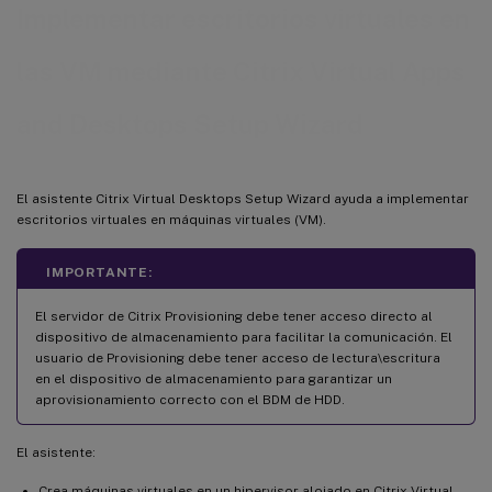
Requisitos de SCVMM
Implementar escritorios virtuales en
Aprovisionar agentes VDA en una red opaca
las VM mediante Citrix Virtual Apps
and Desktops Setup Wizard
El asistente Citrix Virtual Desktops Setup Wizard ayuda a implementar
escritorios virtuales en máquinas virtuales (VM).
IMPORTANTE:
El servidor de Citrix Provisioning debe tener acceso directo al
dispositivo de almacenamiento para facilitar la comunicación. El
usuario de Provisioning debe tener acceso de lectura\escritura
en el dispositivo de almacenamiento para garantizar un
aprovisionamiento correcto con el BDM de HDD.
El asistente:
Crea máquinas virtuales en un hipervisor alojado en Citrix Virtual