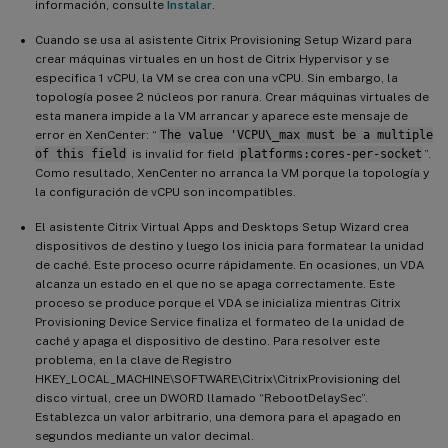
información, consulte
Instalar
.
Cuando se usa al asistente Citrix Provisioning Setup Wizard para
crear máquinas virtuales en un host de Citrix Hypervisor y se
especifica 1 vCPU, la VM se crea con una vCPU. Sin embargo, la
topología posee 2 núcleos por ranura. Crear máquinas virtuales de
esta manera impide a la VM arrancar y aparece este mensaje de
error en XenCenter: “
The value 'VCPU\_max must be a multiple
of this field
is invalid for field
platforms:cores-per-socket
”.
Como resultado, XenCenter no arranca la VM porque la topología y
la configuración de vCPU son incompatibles.
El asistente Citrix Virtual Apps and Desktops Setup Wizard crea
dispositivos de destino y luego los inicia para formatear la unidad
de caché. Este proceso ocurre rápidamente. En ocasiones, un VDA
alcanza un estado en el que no se apaga correctamente. Este
proceso se produce porque el VDA se inicializa mientras Citrix
Provisioning Device Service finaliza el formateo de la unidad de
caché y apaga el dispositivo de destino. Para resolver este
problema, en la clave de Registro
HKEY_LOCAL_MACHINE\SOFTWARE\Citrix\CitrixProvisioning del
disco virtual, cree un DWORD llamado “RebootDelaySec”.
Establezca un valor arbitrario, una demora para el apagado en
segundos mediante un valor decimal.