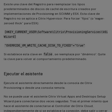
Existe una clave del Registro para reemplazar los tipos
predeterminados de discos de caché de escritura creados por
implementaciones de Provisioning en SCVMM y ESX. Esta clave de
Registro no se aplica a Citrix Hypervisor. Para forzar “fijos” (o “eager-
zeroed thick” para ESX):
[HKEY_CURRENT_USER\Software\Citrix\ProvisioningServices\Vdi
Wizard]
"OVERRIDE_VM_WRITE_CACHE_DISK_TO_FIXED"="true"
Si establece esta clave en
false
, se reemplaza por “dinámico”. Quite
la clave para volver al comportamiento predeterminado.
Ejecutar el asistente
Ejecute el asistente directamente desde la consola de Citrix
Provisioning o desde una consola remota.
No se puede usar el asistente Citrix Virtual Apps and Desktops Setup
Wizard para conectarse dos veces seguidas. Tras el primer intento que
hace el asistente de conectarse al Controller de Citrix Cloud,
independientemente de si se establece la conexión, debe salir y cerrar