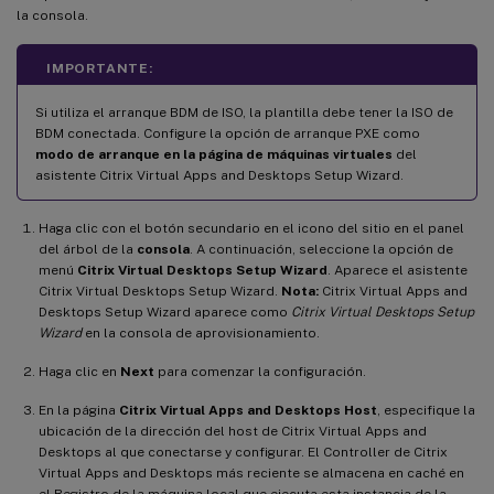
la consola.
IMPORTANTE:
Si utiliza el arranque BDM de ISO, la plantilla debe tener la ISO de
BDM conectada. Configure la opción de arranque PXE como
modo de arranque en la página de máquinas virtuales
del
asistente Citrix Virtual Apps and Desktops Setup Wizard.
Haga clic con el botón secundario en el icono del sitio en el panel
del árbol de la
consola
. A continuación, seleccione la opción de
menú
Citrix Virtual Desktops Setup Wizard
. Aparece el asistente
Citrix Virtual Desktops Setup Wizard.
Nota:
Citrix Virtual Apps and
Desktops Setup Wizard aparece como
Citrix Virtual Desktops Setup
Wizard
en la consola de aprovisionamiento.
Haga clic en
Next
para comenzar la configuración.
En la página
Citrix Virtual Apps and Desktops Host
, especifique la
ubicación de la dirección del host de Citrix Virtual Apps and
Desktops al que conectarse y configurar. El Controller de Citrix
Virtual Apps and Desktops más reciente se almacena en caché en
el Registro de la máquina local que ejecuta esta instancia de la