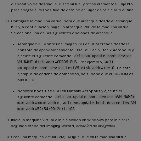
dispositivo de destino, el disco virtual y otros elementos. Elija
No
para apagar el dispositivo de destino en lugar de reiniciarlo al final.
Configure la máquina virtual para que arranque desde el arranque
ISO y, a continuación, haga un arranque PXE de la máquina virtual.
Seleccione una de las siguientes opciones de arranque:
Arranque ISO: Monte una imagen ISO de BDM creada desde la
consola de aprovisionamiento. Use SSH en Nutanix Acropolis y
ejecute el siguiente comando:
acli vm.update_boot_device
VM NAME disk_addr=CDROM BUS
. Por ejemplo,
acli
vm.update_boot_device testVM disk_addr=ide.0
. En este
ejemplo de cadena de comandos, se supone que el CD-ROM es
bus IDE 0.
Network boot. Use SSH en Nutanix Acropolis y ejecute el
siguiente comando:
acli vm.update_boot_device <VM_NAME>
mac_addr=<mac_addr>
,
acli vm.update_boot_device testVM
mac_addr=52:54:00:2c:ff:03
.
Inicie la máquina virtual e inicie sesión en Windows para iniciar la
segunda etapa del Imaging Wizard,
creación de imágenes
.
Cree una máquina virtual (VM). Al igual que en la máquina virtual