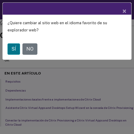
Documentació
×
ES
n de
productos
¿Quiere cambiar al sitio web en el idioma favorito de su
Citrix Provisioning
Citrix Provisioning 2311
Citrix Provisioning administrado por
explorador web?
Citrix Cloud
October 15,
2024
SÍ
NO
C
Contribución
de:
EN ESTE ARTÍCULO
Requisitos
Dependencias
Implementaciones locales frente a implementaciones de Citrix Cloud
Asistente Citrix Virtual Apps and Desktops Setup Wizard en la consola de Citrix Provisioning
Conectar la implementación de Citrix Provisioning a Citrix Virtual Apps and Desktops en
Citrix Cloud
Actualizar la versión de Citrix Provisioning