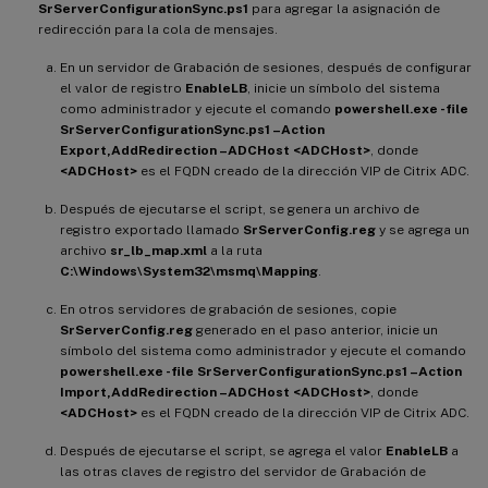
SrServerConfigurationSync.ps1
para agregar la asignación de
redirección para la cola de mensajes.
En un servidor de Grabación de sesiones, después de configurar
el valor de registro
EnableLB
, inicie un símbolo del sistema
como administrador y ejecute el comando
powershell.exe -file
SrServerConfigurationSync.ps1 –Action
Export,AddRedirection –ADCHost <ADCHost>
, donde
<ADCHost>
es el FQDN creado de la dirección VIP de Citrix ADC.
Después de ejecutarse el script, se genera un archivo de
registro exportado llamado
SrServerConfig.reg
y se agrega un
archivo
sr_lb_map.xml
a la ruta
C:\Windows\System32\msmq\Mapping
.
En otros servidores de grabación de sesiones, copie
SrServerConfig.reg
generado en el paso anterior, inicie un
símbolo del sistema como administrador y ejecute el comando
powershell.exe -file SrServerConfigurationSync.ps1 –Action
Import,AddRedirection –ADCHost <ADCHost>
, donde
<ADCHost>
es el FQDN creado de la dirección VIP de Citrix ADC.
Después de ejecutarse el script, se agrega el valor
EnableLB
a
las otras claves de registro del servidor de Grabación de