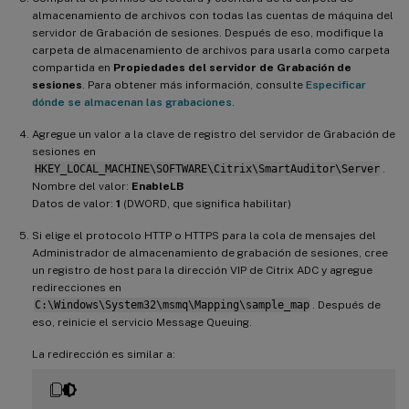
almacenamiento de archivos con todas las cuentas de máquina del
servidor de Grabación de sesiones. Después de eso, modifique la
carpeta de almacenamiento de archivos para usarla como carpeta
compartida en
Propiedades del servidor de Grabación de
sesiones
. Para obtener más información, consulte
Especificar
dónde se almacenan las grabaciones
.
Agregue un valor a la clave de registro del servidor de Grabación de
sesiones en
HKEY_LOCAL_MACHINE\SOFTWARE\Citrix\SmartAuditor\Server
.
Nombre del valor:
EnableLB
Datos de valor:
1
(DWORD, que significa habilitar)
Si elige el protocolo HTTP o HTTPS para la cola de mensajes del
Administrador de almacenamiento de grabación de sesiones, cree
un registro de host para la dirección VIP de Citrix ADC y agregue
redirecciones en
C:\Windows\System32\msmq\Mapping\sample_map
. Después de
eso, reinicie el servicio Message Queuing.
La redirección es similar a: