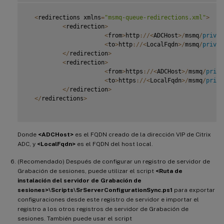
<
redirections xmlns
=
"msmq-queue-redirections.xml"
>
<
redirection
>
<
from
>
http
:
/
/
<
ADCHost
>
/
msmq
/
privat
<
to
>
http
:
/
/
<
LocalFqdn
>
/
msmq
/
privat
<
/
redirection
>
<
redirection
>
<
from
>
https
:
/
/
<
ADCHost
>
/
msmq
/
priva
<
to
>
https
:
/
/
<
LocalFqdn
>
/
msmq
/
priva
<
/
redirection
>
<
/
redirections
>
Donde
<ADCHost>
es el FQDN creado de la dirección VIP de Citrix
ADC, y
<LocalFqdn>
es el FQDN del host local.
(Recomendado) Después de configurar un registro de servidor de
Grabación de sesiones, puede utilizar el script
<Ruta de
instalación del servidor de Grabación de
sesiones>\Scripts\SrServerConfigurationSync.ps1
para exportar
configuraciones desde este registro de servidor e importar el
registro a los otros registros de servidor de Grabación de
sesiones. También puede usar el script