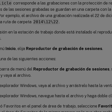
.icle
corresponde a las grabaciones con la protección de r
os de las sesiones grabadas se guardan en una carpeta con la
or ejemplo, el archivo de una grabación realizada el 22 de di
la ruta de carpeta
2014\12\22
.
esión en la estación de trabajo donde está instalado el reprod
.
enú
Inicio
, elija
Reproductor de grabación de sesiones
.
una de las siguientes acciones:
 barra de menú del
Reproductor de grabación de sesiones
,
y vaya al archivo.
 explorador Windows, vaya al archivo y arrástrelo hasta la ven
 explorador Windows, navegue hasta el archivo y haga doble cl
eó Favoritos en el panel de área de trabajo, seleccione
Favori