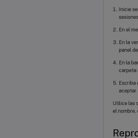
Inicie s
sesiones
En el m
En la v
panel de
En la ba
carpeta 
Escriba 
aceptar 
Utilice la
el nombre, 
Repro