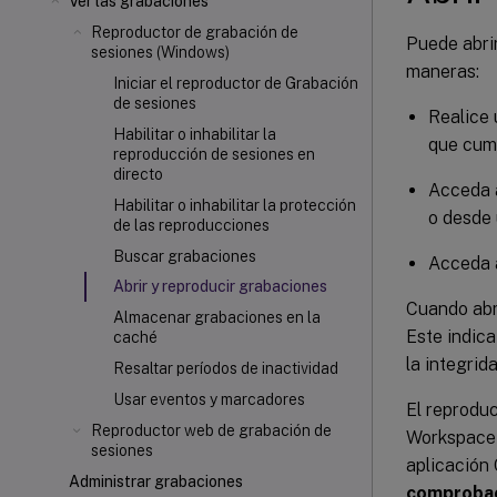
Ver las grabaciones
Reproductor de grabación de
Puede abri
sesiones (Windows)
maneras:
Iniciar el reproductor de Grabación
de sesiones
Realice 
Habilitar o inhabilitar la
que cump
reproducción de sesiones en
directo
Acceda a
Habilitar o inhabilitar la protección
o desde 
de las reproducciones
Buscar grabaciones
Acceda a
Abrir y reproducir grabaciones
Cuando abra
Almacenar grabaciones en la
Este indica
caché
la integrid
Resaltar períodos de inactividad
Usar eventos y marcadores
El reproduc
Reproductor web de grabación de
Workspace a
sesiones
aplicación 
Administrar grabaciones
comprobaci