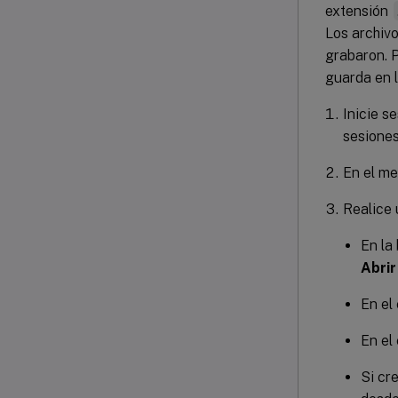
extensión
Los archiv
grabaron. P
guarda en 
Inicie s
sesiones
En el m
Realice 
En la
Abrir
En el
En el
Si cr