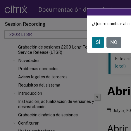
Documentación de productos
Session Recording
¿Quiere cambiar al si
Este contenid
2203 LTSR
Grabac
SÍ
NO
Grabación de sesiones 2203 Long Term
Service Release (LTSR)
Este art
Novedades
legal)
Problemas conocidos
Avisos legales de terceros
Requisitos del sistema
Abri
Introducción
<
Instalación, actualización de versiones y
desinstalación
July 5, 2
Grabación dinámica de sesiones
Configurar
Abrir