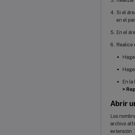
Realizar
Si el ár
en el pa
En el ár
Realice 
Haga 
Haga 
En la
> Rep
Abrir u
Los nombre
archivo alf
extensión