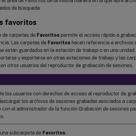
 el área de Favoritos de la misma manera en la que abre archi
tados de búsqueda.
s favoritos
n de carpetas de
Favoritos
permite el acceso rápido a grabac
ncia. Las carpetas de
Favoritos
hacen referencia a archivos 
e están guardados en la estación de trabajo o en una unidad 
ortarse y exportarse en otras estaciones de trabajo y las ca
on otros usuarios del reproductor de grabación de sesiones.
e los usuarios con derechos de acceso al reproductor de gra
escargar los archivos de sesiones grabadas asociados a car
 con el administrador de la función Grabación de sesiones p
o.
 una subcarpeta de
Favoritos
: