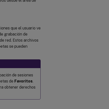
vos desde el área de
iones que el usuario ve
de grabación de
de red. Estos archivos
rpetas se pueden
bación de sesiones
petas de
Favoritos
.
ara obtener derechos