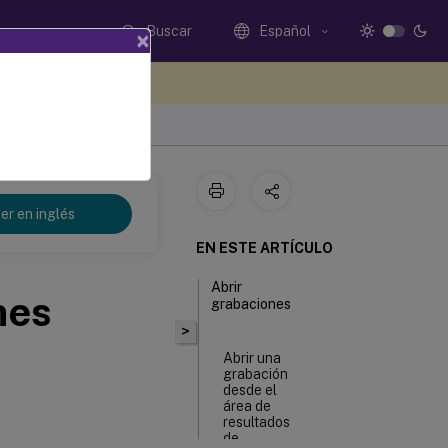
Buscar
Español
×
e sus comentarios aquí
er en inglés
EN ESTE ARTÍCULO
Abrir
nes
grabaciones
>
Abrir una
grabación
desde el
área de
resultados
de