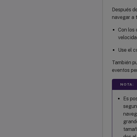
Después de
navegar a 
Con los 
velocida
Use el c
También pu
eventos pe
NOTA:
Es pos
segun
navegó
grande
tamañ
dos al