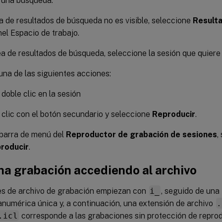
 una búsqueda.
ea de resultados de búsqueda no es visible, seleccione
Result
nel Espacio de trabajo.
ea de resultados de búsqueda, seleccione la sesión que quiere 
una de las siguientes acciones:
doble clic en la sesión
clic con el botón secundario y seleccione
Reproducir
.
 barra de menú del
Reproductor de grabación de sesiones
,
roducir
.
na grabación accediendo al archivo
s de archivo de grabación empiezan con
i_
, seguido de una 
anumérica única y, a continuación, una extensión de archivo
.
.icl
corresponde a las grabaciones sin protección de reprod