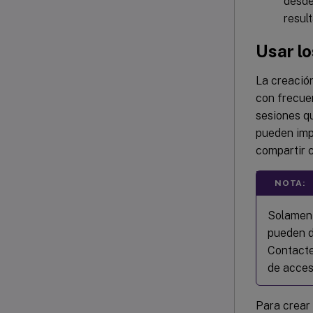
desde
resul
Usar lo
La creació
con frecue
sesiones qu
pueden imp
compartir c
NOTA:
Solament
pueden d
Contacte
de acces
Para crear