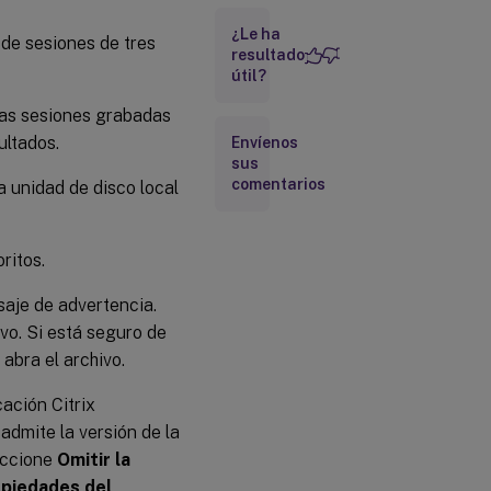
búsqueda
¿Le ha
 de sesiones de tres
Abrir una
resultado
grabación
útil?
accediendo
al archivo
Las sesiones grabadas
ultados.
Envíenos
Usar los
sus
favoritos
comentarios
 unidad de disco local
Reproducir
grabaciones
ritos.
saje de advertencia.
Usar los
controles
ivo. Si está seguro de
del
reproductor
abra el archivo.
ación Citrix
Usar el
admite la versión de la
control
deslizante
leccione
Omitir la
piedades del