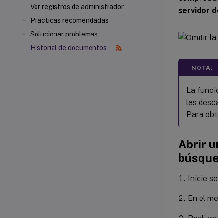
Ver registros de administrador
servidor d
Prácticas recomendadas
Solucionar problemas
Historial de documentos
NOTA:
La funci
las desc
Para obt
Abrir u
búsqu
Inicie s
En el m