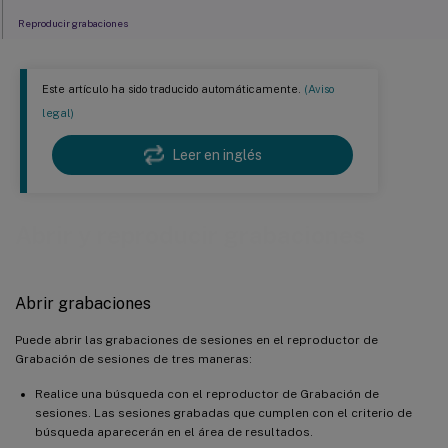
Reproducir grabaciones
Usar los controles del reproductor
Este artículo ha sido traducido automáticamente.
(Aviso
Usar el control deslizante
legal)
Cambiar la velocidad de reproducción
Leer en inglés
Resaltar los periodos de inactividad de las sesiones grabadas
Saltarse los periodos donde no ocurre ninguna acción
Abrir y reproducir grabaciones
Cambiar la visualización de la reproducción
Abrir grabaciones
Puede abrir las grabaciones de sesiones en el reproductor de
Grabación de sesiones de tres maneras:
Realice una búsqueda con el reproductor de Grabación de
sesiones. Las sesiones grabadas que cumplen con el criterio de
búsqueda aparecerán en el área de resultados.