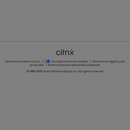
Comentarios sobre el sitio
Sus opciones de privacidad
Condiciones legales y de
privacidad
Preferencias de cookies
docs.cloud.com
© 1999-
2026
Cloud Software Group, Inc. All rights reserved.