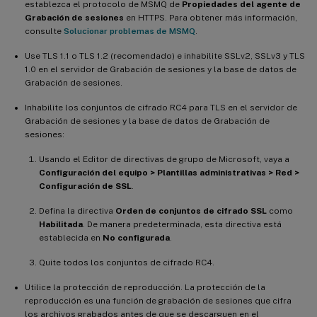
establezca el protocolo de MSMQ de
Propiedades del agente de
Grabación de sesiones
en HTTPS. Para obtener más información,
consulte
Solucionar problemas de MSMQ
.
Use TLS 1.1 o TLS 1.2 (recomendado) e inhabilite SSLv2, SSLv3 y TLS
1.0 en el servidor de Grabación de sesiones y la base de datos de
Grabación de sesiones.
Inhabilite los conjuntos de cifrado RC4 para TLS en el servidor de
Grabación de sesiones y la base de datos de Grabación de
sesiones:
Usando el Editor de directivas de grupo de Microsoft, vaya a
Configuración del equipo > Plantillas administrativas > Red >
Configuración de SSL
.
Defina la directiva
Orden de conjuntos de cifrado SSL
como
Habilitada
. De manera predeterminada, esta directiva está
establecida en
No configurada
.
Quite todos los conjuntos de cifrado RC4.
Utilice la protección de reproducción. La protección de la
reproducción es una función de grabación de sesiones que cifra
los archivos grabados antes de que se descarguen en el