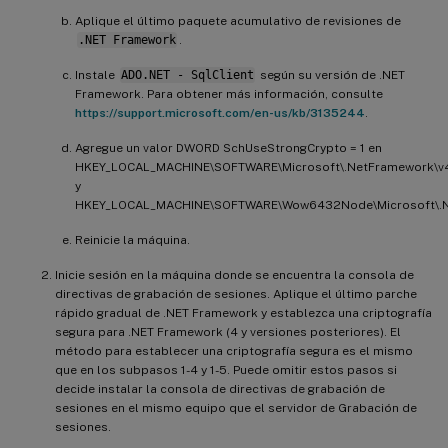
Aplique el último paquete acumulativo de revisiones de
.NET Framework
.
Instale
ADO.NET - SqlClient
según su versión de .NET
Framework. Para obtener más información, consulte
https://support.microsoft.com/en-us/kb/3135244
.
Agregue un valor DWORD SchUseStrongCrypto = 1 en
HKEY_LOCAL_MACHINE\SOFTWARE\Microsoft\.NetFramework\v4
y
HKEY_LOCAL_MACHINE\SOFTWARE\Wow6432Node\Microsoft\.Ne
Reinicie la máquina.
Inicie sesión en la máquina donde se encuentra la consola de
directivas de grabación de sesiones. Aplique el último parche
rápido gradual de .NET Framework y establezca una criptografía
segura para .NET Framework (4 y versiones posteriores). El
método para establecer una criptografía segura es el mismo
que en los subpasos 1-4 y 1-5. Puede omitir estos pasos si
decide instalar la consola de directivas de grabación de
sesiones en el mismo equipo que el servidor de Grabación de
sesiones.