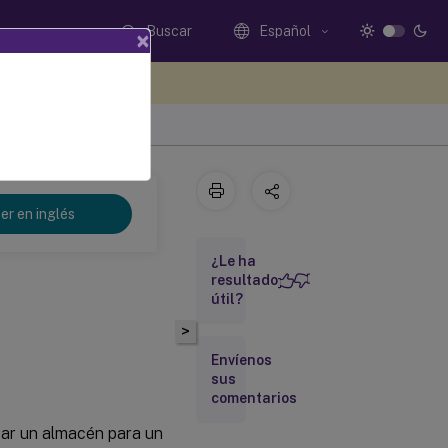
Buscar
Español
×
e sus comentarios aquí
er en inglés
¿Le ha
resultado
útil?
>
Envíenos
sus
comentarios
ear un almacén para un