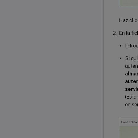
Haz cli
En la fi
Intro
Si qu
auten
alma
auten
servi
(Esta
en se