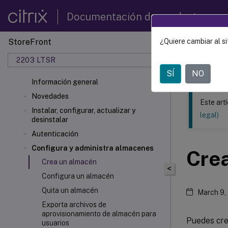
Documentación de productos
StoreFront
¿Quiere cambiar al si
Este contenid
2203 LTSR
StoreF
SÍ
NO
Información general
Novedades
Este art
Instalar, configurar, actualizar y
legal)
desinstalar
Autenticación
Configura y administra almacenes
Cre
Crea un almacén
<
Configura un almacén
Quita un almacén
March 9,
Exporta archivos de
aprovisionamiento de almacén para
Puedes cre
usuarios