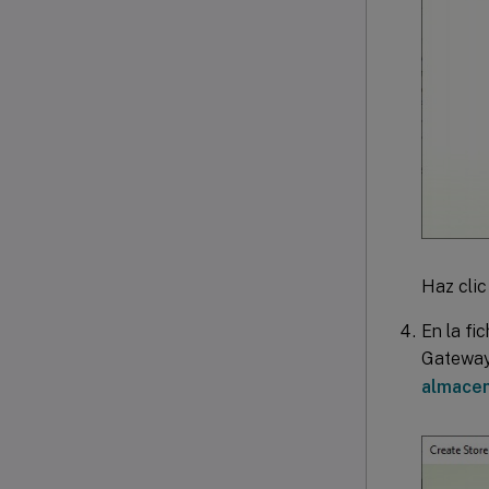
Haz cli
En la fi
Gateway.
almacen