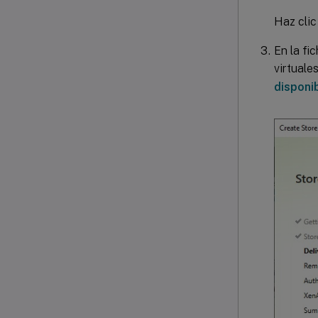
Haz cli
En la fi
virtuale
disponi