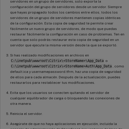
servidores en un grupo de servidores, solo exporta la
configuración del grupo de servidores desde un servidor. Siempre
que hayas propagado todos los cambios entre ellos, todos los
servidores de un grupo de servidores mantienen copias idénticas
de la configuración. Esta copia de seguridad te permite crear
fácilmente un nuevo grupo de servidores, de modo que puedas
restaurar fácilmente la configuración en caso de problemas. Ten en
cuenta que solo podrás restaurar esta copia de seguridad en un
servidor que ejecute la misma versión desde la que se exportó.
Si has realizado modificaciones en archivos en
C:\inetpub\wwwroot\Citrix\<StoreName>\App_Data
o
C:\inetpub\wwwroot\Citrix\<StoreName>Auth\App_Data
, como
default.ica y usernamepassword.tfrm, haz una copia de seguridad
de ellos para cada almacén. Después de la actualización, puedes
restaurarlos para restablecer tus modificaciones.
Evita que los usuarios se conecten quitando el servidor de
cualquier equilibrador de carga o bloqueando las conexiones de
otra manera.
Reinicia el servidor.
Asegúrate de que no haya aplicaciones en ejecución, incluida la