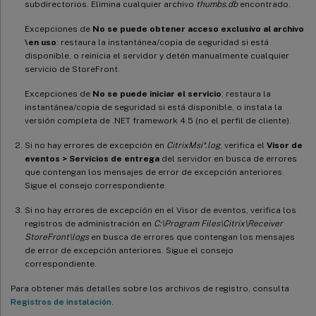
subdirectorios. Elimina cualquier archivo
thumbs.db
encontrado.
Excepciones de
No se puede obtener acceso exclusivo al archivo
\en uso
: restaura la instantánea/copia de seguridad si está
disponible, o reinicia el servidor y detén manualmente cualquier
servicio de StoreFront.
Excepciones de
No se puede iniciar el servicio
: restaura la
instantánea/copia de seguridad si está disponible, o instala la
versión completa de .NET framework 4.5 (no el perfil de cliente).
Si no hay errores de excepción en
CitrixMsi*.log
, verifica el
Visor de
eventos > Servicios de entrega
del servidor en busca de errores
que contengan los mensajes de error de excepción anteriores.
Sigue el consejo correspondiente.
Si no hay errores de excepción en el Visor de eventos, verifica los
registros de administración en
C:\Program Files\Citrix\Receiver
StoreFront\logs
en busca de errores que contengan los mensajes
de error de excepción anteriores. Sigue el consejo
correspondiente.
Para obtener más detalles sobre los archivos de registro, consulta
Registros de instalación
.