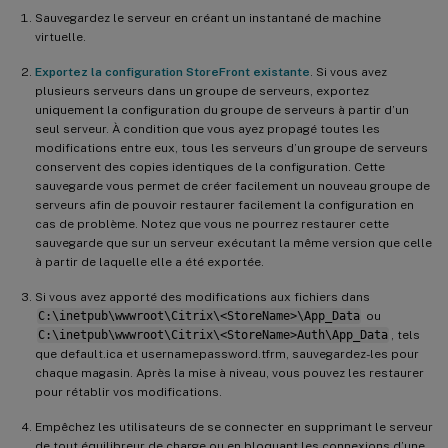
Sauvegardez le serveur en créant un instantané de machine
virtuelle.
Exportez la configuration StoreFront existante
. Si vous avez
plusieurs serveurs dans un groupe de serveurs, exportez
uniquement la configuration du groupe de serveurs à partir d’un
seul serveur. À condition que vous ayez propagé toutes les
modifications entre eux, tous les serveurs d’un groupe de serveurs
conservent des copies identiques de la configuration. Cette
sauvegarde vous permet de créer facilement un nouveau groupe de
serveurs afin de pouvoir restaurer facilement la configuration en
cas de problème. Notez que vous ne pourrez restaurer cette
sauvegarde que sur un serveur exécutant la même version que celle
à partir de laquelle elle a été exportée.
Si vous avez apporté des modifications aux fichiers dans
C:\inetpub\wwwroot\Citrix\<StoreName>\App_Data
ou
C:\inetpub\wwwroot\Citrix\<StoreName>Auth\App_Data
, tels
que default.ica et usernamepassword.tfrm, sauvegardez-les pour
chaque magasin. Après la mise à niveau, vous pouvez les restaurer
pour rétablir vos modifications.
Empêchez les utilisateurs de se connecter en supprimant le serveur
de tout équilibreur de charge ou en bloquant les connexions d’une