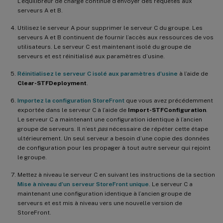
L’équilibreur de charge continue d’envoyer des requêtes aux
serveurs A et B.
Utilisez le serveur A pour supprimer le serveur C du groupe. Les
serveurs A et B continuent de fournir l’accès aux ressources de vos
utilisateurs. Le serveur C est maintenant isolé du groupe de
serveurs et est réinitialisé aux paramètres d’usine.
Réinitialisez le serveur C isolé aux paramètres d’usine
à l’aide de
Clear-STFDeployment
.
Importez la configuration StoreFront
que vous avez précédemment
exportée dans le serveur C à l’aide de
Import-STFConfiguration
.
Le serveur C a maintenant une configuration identique à l’ancien
groupe de serveurs. Il n’est
pas
nécessaire de répéter cette étape
ultérieurement. Un seul serveur a besoin d’une copie des données
de configuration pour les propager à tout autre serveur qui rejoint
le groupe.
Mettez à niveau le serveur C en suivant les instructions de la section
Mise à niveau d’un serveur StoreFront unique
. Le serveur C a
maintenant une configuration identique à l’ancien groupe de
serveurs et est mis à niveau vers une nouvelle version de
StoreFront.