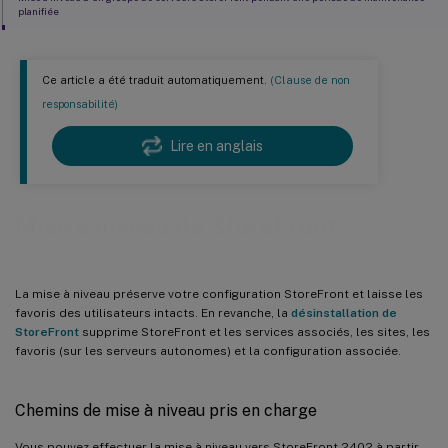
planifiée
Dépannage des problèmes de mise à niveau
Ce article a été traduit automatiquement.
(Clause de non
responsabilité)
Lire en anglais
™
Mise à niveau de StoreFront
La mise à niveau préserve votre configuration StoreFront et laisse les
favoris des utilisateurs intacts. En revanche, la
désinstallation de
StoreFront
supprime StoreFront et les services associés, les sites, les
favoris (sur les serveurs autonomes) et la configuration associée.
Chemins de mise à niveau pris en charge
Vous pouvez effectuer la mise à niveau vers StoreFront 2402 à partir