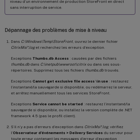
niveau d’un environnement de production StoreFront en direct
sans interruption de service.
Dépannage des problèmes de mise à niveau
Dans
C:\Windows\Temp\StoreFront
, ouvrez le dernier fichier
CitrixMsi*.log
et recherchez les erreurs d’exception.
Exceptions
Thumbs.db Access
: causées par des fichiers
thumbs.db
dans
C:\inetpub\wwwroot\citrix
ou dans ses sous-
répertoires. Supprimez tous les fichiers
thumbs.db
trouvés.
Exceptions
Cannot get exclusive file access \in use
: restaurez
l’instantané/la sauvegarde si disponible, ou redémarrez le serveur,
et arrêtez manuellement tous les services StoreFront.
Exceptions
Service cannot be started
: restaurez l’instantané/la
sauvegarde si disponible, ou installez la version complète de .NET
framework 4.5 (pas le profil client).
S’il n’y a pas d’erreurs d’exception dans
CitrixMsi*.log
, vérifiez
l’
Observateur d’événements > Delivery Services
du serveur pour
toute erreur contenant les messages d’erreur d’exception