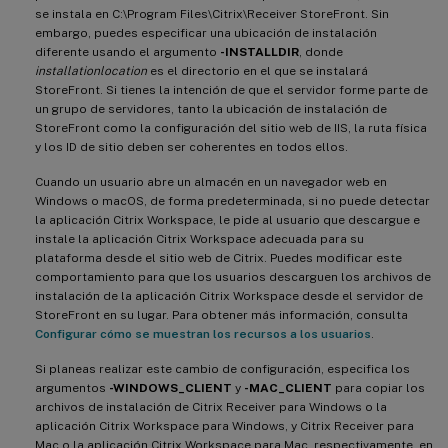
se instala en C:\Program Files\Citrix\Receiver StoreFront. Sin
embargo, puedes especificar una ubicación de instalación
diferente usando el argumento
-INSTALLDIR
, donde
installationlocation
es el directorio en el que se instalará
StoreFront. Si tienes la intención de que el servidor forme parte de
un grupo de servidores, tanto la ubicación de instalación de
StoreFront como la configuración del sitio web de IIS, la ruta física
y los ID de sitio deben ser coherentes en todos ellos.
Cuando un usuario abre un almacén en un navegador web en
Windows o macOS, de forma predeterminada, si no puede detectar
la aplicación Citrix Workspace, le pide al usuario que descargue e
instale la aplicación Citrix Workspace adecuada para su
plataforma desde el sitio web de Citrix. Puedes modificar este
comportamiento para que los usuarios descarguen los archivos de
instalación de la aplicación Citrix Workspace desde el servidor de
StoreFront en su lugar. Para obtener más información, consulta
Configurar cómo se muestran los recursos a los usuarios
.
Si planeas realizar este cambio de configuración, especifica los
argumentos
-WINDOWS_CLIENT
y
-MAC_CLIENT
para copiar los
archivos de instalación de Citrix Receiver para Windows o la
aplicación Citrix Workspace para Windows, y Citrix Receiver para
Mac o la aplicación Citrix Workspace para Mac, respectivamente, en