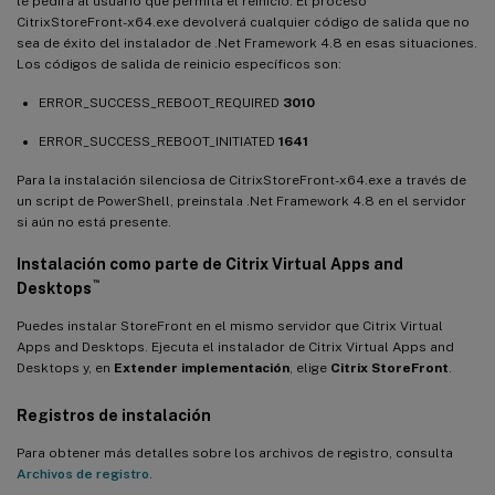
le pedirá al usuario que permita el reinicio. El proceso
CitrixStoreFront-x64.exe devolverá cualquier código de salida que no
sea de éxito del instalador de .Net Framework 4.8 en esas situaciones.
Los códigos de salida de reinicio específicos son:
ERROR_SUCCESS_REBOOT_REQUIRED
3010
ERROR_SUCCESS_REBOOT_INITIATED
1641
Para la instalación silenciosa de CitrixStoreFront-x64.exe a través de
un script de PowerShell, preinstala .Net Framework 4.8 en el servidor
si aún no está presente.
Instalación como parte de Citrix Virtual Apps and
™
Desktops
Puedes instalar StoreFront en el mismo servidor que Citrix Virtual
Apps and Desktops. Ejecuta el instalador de Citrix Virtual Apps and
Desktops y, en
Extender implementación
, elige
Citrix StoreFront
.
Registros de instalación
Para obtener más detalles sobre los archivos de registro, consulta
Archivos de registro
.