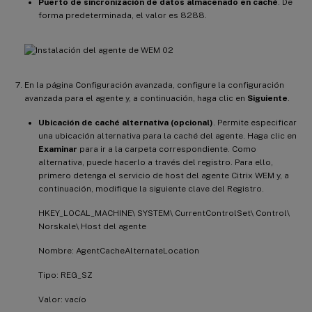
Puerto de sincronización de datos almacenado en caché
. De
forma predeterminada, el valor es 8288.
En la página Configuración avanzada, configure la configuración
avanzada para el agente y, a continuación, haga clic en
Siguiente
.
Ubicación de caché alternativa (opcional)
. Permite especificar
una ubicación alternativa para la caché del agente. Haga clic en
Examinar
para ir a la carpeta correspondiente. Como
alternativa, puede hacerlo a través del registro. Para ello,
primero detenga el servicio de host del agente Citrix WEM y, a
continuación, modifique la siguiente clave del Registro.
HKEY_LOCAL_MACHINE\ SYSTEM\ CurrentControlSet\ Control\
Norskale\ Host del agente
Nombre: AgentCacheAlternateLocation
Tipo: REG_SZ
Valor: vacío