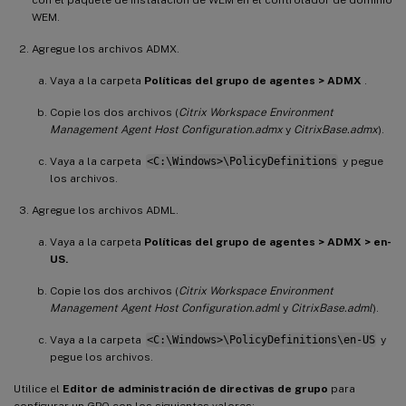
WEM.
Agregue los archivos ADMX.
Vaya a la carpeta
Políticas del grupo de agentes > ADMX
.
Copie los dos archivos (
Citrix Workspace Environment
Management Agent Host Configuration.admx
y
CitrixBase.admx
).
Vaya a la carpeta
<C:\Windows>\PolicyDefinitions
y pegue
los archivos.
Agregue los archivos ADML.
Vaya a la carpeta
Políticas del grupo de agentes > ADMX > en-
US.
Copie los dos archivos (
Citrix Workspace Environment
Management Agent Host Configuration.adml
y
CitrixBase.adml
).
Vaya a la carpeta
<C:\Windows>\PolicyDefinitions\en-US
y
pegue los archivos.
Utilice el
Editor de administración de directivas de grupo
para
configurar un GPO con los siguientes valores: