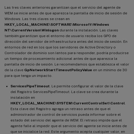
Las tres claves anteriores garantizan que el servicio del agente de
WEM se inicie antes de que aparezca la pantalla de inicio de sesión de
Windows. Las tres claves se crean en
HKEY_LOCAL_MACHINE\SOFTWARE\Microsoft\Windows
NT\CurrentVersion\Winlogon
durante la instalación. Las claves
también garantizan que el entorno de usuario reciba los GPO de
dirección del servidor de infraestructura antes del inicio de sesión. En
entornos de red en los que los servidores de Active Directory o
Controlador de dominio son lentos para responder, podría producirse
un tiempo de procesamiento adicional antes de que aparezca la
pantalla de inicio de sesión. Le recomendamos que establezca el valor
de la clave
GpNetworkStartTimeoutPolicyValue
en un mínimo de 30
para que tenga un impacto.
ServicesPipeTimeout
. Le permite configurar el valor de la clave
del Registro ServicesPipeTimeout. La clave se crea durante la
instalación en
HKEY_LOCAL_MACHINE\SYSTEM\CurrentControlSet\Control
.
Esta clave del Registro agrega un retraso antes de que el
administrador de control de servicios pueda informar sobre el
estado del servicio del agente de WEM. El retraso impide que el
agente falle al impedir que el servicio del agente se inicie antes de
que se inicialice la red. Este argumento acepta cualquier valor, en