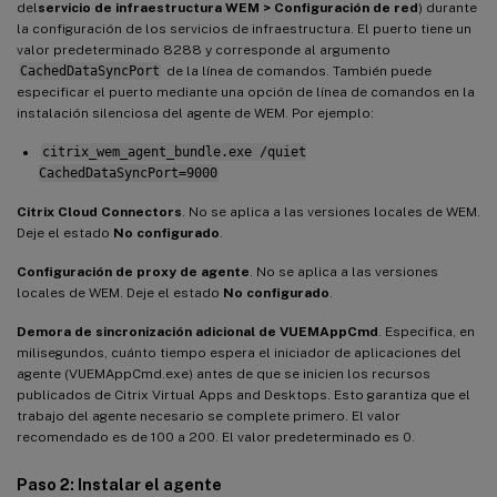
del
servicio de infraestructura WEM > Configuración de red
) durante
la configuración de los servicios de infraestructura. El puerto tiene un
valor predeterminado 8288 y corresponde al argumento
CachedDataSyncPort
de la línea de comandos. También puede
especificar el puerto mediante una opción de línea de comandos en la
instalación silenciosa del agente de WEM. Por ejemplo:
citrix_wem_agent_bundle.exe /quiet
CachedDataSyncPort=9000
Citrix Cloud Connectors
. No se aplica a las versiones locales de WEM.
Deje el estado
No configurado
.
Configuración de proxy de agente
. No se aplica a las versiones
locales de WEM. Deje el estado
No configurado
.
Demora de sincronización adicional de VUEMAppCmd
. Especifica, en
milisegundos, cuánto tiempo espera el iniciador de aplicaciones del
agente (VUEMAppCmd.exe) antes de que se inicien los recursos
publicados de Citrix Virtual Apps and Desktops. Esto garantiza que el
trabajo del agente necesario se complete primero. El valor
recomendado es de 100 a 200. El valor predeterminado es 0.
Paso 2: Instalar el agente