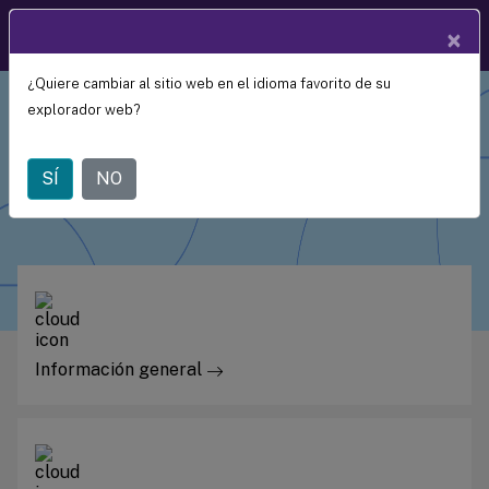
Documentació
×
ES
n de
productos
¿Quiere cambiar al sitio web en el idioma favorito de su
explorador web?
XenMobile
SÍ
NO
Información general