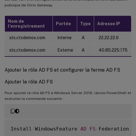
publique de Citrix Gateway.
Nom de
Portée
Type
Adresse IP
l’enregistrement
sts.ctxdemox.com
Interne
A
22.22.22.6
sts.ctxdemox.com
Externe
A
40.85.225.175
Ajouter le rôle AD FS et configurer la ferme AD FS
Ajouter le rôle AD FS
Pour ajouter le rôle AD FS à Windows Server 2016, lancez PowerShell et
exécutez la commande suivante :
Install
-
WindowsFeature 
AD
FS
-
Federation 
-