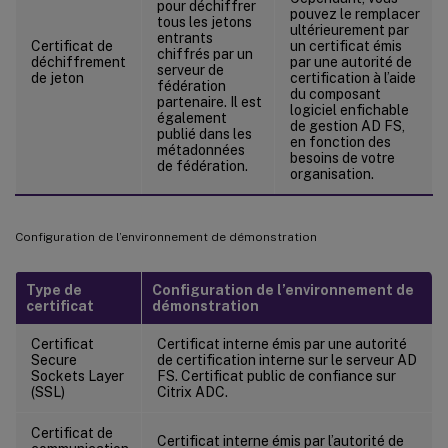
pour déchiffrer
pouvez le remplacer
tous les jetons
ultérieurement par
entrants
Certificat de
un certificat émis
chiffrés par un
déchiffrement
par une autorité de
serveur de
de jeton
certification à l’aide
fédération
du composant
partenaire. Il est
logiciel enfichable
également
de gestion AD FS,
publié dans les
en fonction des
métadonnées
besoins de votre
de fédération.
organisation.
Configuration de l’environnement de démonstration
Type de
Configuration de l’environnement de
certificat
démonstration
Certificat
Certificat interne émis par une autorité
Secure
de certification interne sur le serveur AD
Sockets Layer
FS. Certificat public de confiance sur
(SSL)
Citrix ADC.
Certificat de
Certificat interne émis par l’autorité de