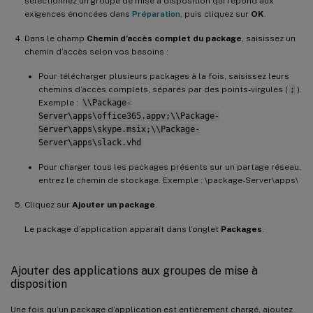
sélectionnez un groupe de mise à disposition qui répond aux
exigences énoncées dans
Préparation
, puis cliquez sur
OK
.
Dans le champ
Chemin d’accès complet du package
, saisissez un
chemin d’accès selon vos besoins :
Pour télécharger plusieurs packages à la fois, saisissez leurs
chemins d’accès complets, séparés par des points-virgules (
;
).
Exemple :
\\Package-
Server\apps\office365.appv;\\Package-
Server\apps\skype.msix;\\Package-
Server\apps\slack.vhd
Pour charger tous les packages présents sur un partage réseau,
entrez le chemin de stockage. Exemple : \package-Server\apps\
Cliquez sur
Ajouter un package
.
Le package d’application apparaît dans l’onglet
Packages
.
Ajouter des applications aux groupes de mise à
disposition
Une fois qu’un package d’application est entièrement chargé, ajoutez