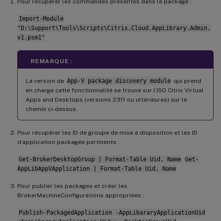
Pour récupérer les commandes présentes dans le package :
Import-Module
"D:\Support\Tools\Scripts\Citrix.Cloud.AppLibrary.Admin.
v1.psm1"
REMARQUE :
La version de
App-V package discovery module
qui prend
en charge cette fonctionnalité se trouve sur l’ISO Citrix Virtual
Apps and Desktops (versions 2311 ou ultérieures) sur le
chemin ci-dessus.
Pour récupérer les ID de groupe de mise à disposition et les ID
d’application packagée pertinents :
Get-BrokerDesktopGroup | Format-Table Uid, Name
Get-
AppLibAppVApplication | Format-Table Uid, Name
Pour publier les packages et créer les
BrokerMachineConfigurations appropriées :
Publish-PackagedApplication -AppLibararyApplicationUid