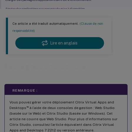
Ajouter des applications aux groupes de mise à disposition
(Facultatif) Créer des groupes d’isolation pour les packages App-V
Ce article a été traduit automatiquement.
(Clause de non
Publier des applications packagées sur des VDA de bureau à session unique ou partagée
responsabilité)
Lire en anglais
Packages d’applications
REMARQUE :
Vous pouvez gérer votre déploiement Citrix Virtual Apps and
™
Desktops
à l’aide de deux consoles de gestion : Web Studio
(basée sur le Web) et Citrix Studio (basée sur Windows). Cet
article ne couvre que Web Studio. Pour plus d’informations sur
Citrix Studio, consultez l’article équivalent dans Citrix Virtual
Apps and Desktops 7 2212 ou version antérieure.