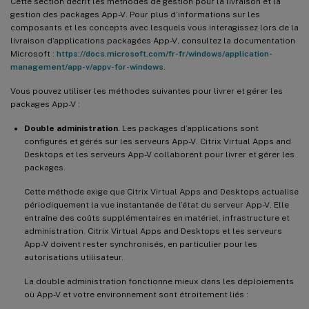
Cette section décrit les méthodes de gestion pour la livraison et la
gestion des packages App-V. Pour plus d’informations sur les
composants et les concepts avec lesquels vous interagissez lors de la
livraison d’applications packagées App-V, consultez la documentation
Microsoft :
https://docs.microsoft.com/fr-fr/windows/application-
management/app-v/appv-for-windows
.
Vous pouvez utiliser les méthodes suivantes pour livrer et gérer les
packages App-V :
Double administration
. Les packages d’applications sont
configurés et gérés sur les serveurs App-V. Citrix Virtual Apps and
Desktops et les serveurs App-V collaborent pour livrer et gérer les
packages.
Cette méthode exige que Citrix Virtual Apps and Desktops actualise
périodiquement la vue instantanée de l’état du serveur App-V. Elle
entraîne des coûts supplémentaires en matériel, infrastructure et
administration. Citrix Virtual Apps and Desktops et les serveurs
App-V doivent rester synchronisés, en particulier pour les
autorisations utilisateur.
La double administration fonctionne mieux dans les déploiements
où App-V et votre environnement sont étroitement liés :