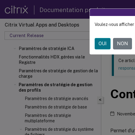
Documentation produit
Citrix Virtual Apps and Desktops
Voulez-vous afficher 
Ce contenu a 
Current Release
Citrix 
OUI
NON
Paramètres de stratégie ICA
Fonctionnalités HDX gérées via le
Ce artic
Registre
responsa
Paramètres de stratégie de gestion de la
charge
Paramètres de stratégie de gestion
Cont
des profils
Paramètres de stratégie avancés
<
Paramètres de stratégie de base
Novembe
Paramètres de stratégie
multiplateforme
Paramètres de stratégie du système
Permet d’ut
de fichiers