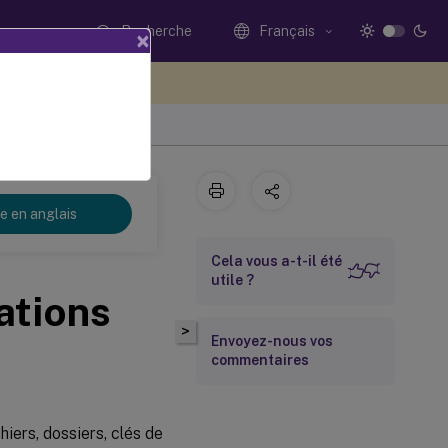
Recherche
Français
×
ez votre avis ici
re en anglais
Cela vous a-t-il été
utile ?
ations
>
Envoyez-nous vos
commentaires
hiers, dossiers, clés de