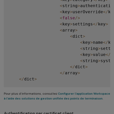
<
string
>
authenticatio
<
key
>
userOverride
<
/
ke
<
false
/
>
<
key
>
settings
<
/
key
>
<
array
>
<
dict
>
<
key
>
name
<
/
ke
<
string
>
setti
<
key
>
value
<
/
k
<
string
>
syste
<
/
dict
>
<
/
array
>
<
/
dict
>
Pour plus d’informations, consultez
Configurer l’application Workspace
à l’aide des solutions de gestion unifiée des points de terminaison
.
Authentification par certificat client