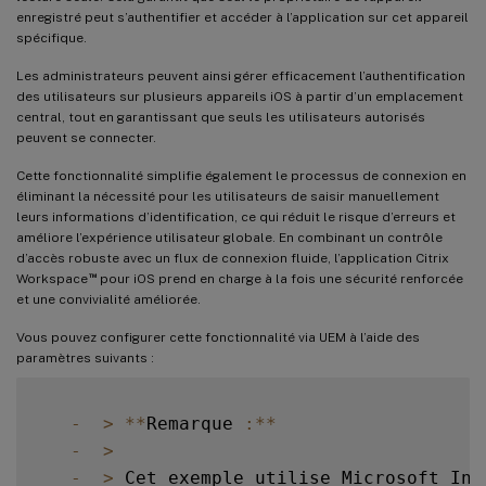
Prise en charge de la configuration du stockage des jetons d’authentification sur le
enregistré peut s’authentifier et accéder à l’application sur cet appareil
déploiement local
spécifique.
Réauthentification après expiration de la session
Les administrateurs peuvent ainsi gérer efficacement l’authentification
des utilisateurs sur plusieurs appareils iOS à partir d’un emplacement
central, tout en garantissant que seuls les utilisateurs autorisés
peuvent se connecter.
Cette fonctionnalité simplifie également le processus de connexion en
éliminant la nécessité pour les utilisateurs de saisir manuellement
leurs informations d’identification, ce qui réduit le risque d’erreurs et
améliore l’expérience utilisateur globale. En combinant un contrôle
d’accès robuste avec un flux de connexion fluide, l’application Citrix
™
Workspace
pour iOS prend en charge à la fois une sécurité renforcée
et une convivialité améliorée.
Vous pouvez configurer cette fonctionnalité via UEM à l’aide des
paramètres suivants :
-
>
**
Remarque 
:
**
-
>
-
>
 Cet exemple utilise Microsoft Int