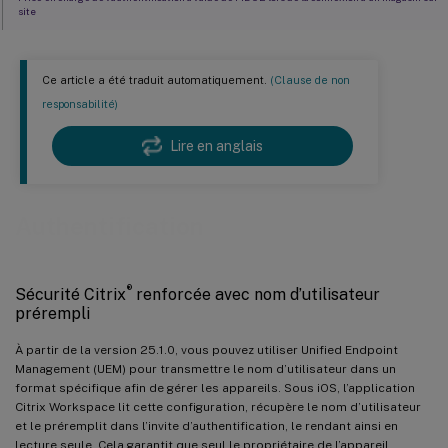
site
Authentification par certificat client
Cartes à puce
Ce article a été traduit automatiquement.
(Clause de non
Prise en charge de YubiKey pour l’authentification par carte à puce
responsabilité)
Prise en charge de plusieurs certificats dans l’authentification par carte à puce
Lire en anglais
Afficher tous les certificats disponibles sur la carte à puce
Authentification RSA SecurID
Authentification
Code de jeton suivant
Informations d’identification dérivées
Agent utilisateur
®
Sécurité Citrix
renforcée avec nom d’utilisateur
prérempli
Chaîne d’agent utilisateur pour WKWebView
Authentification nFactor
À partir de la version 25.1.0, vous pouvez utiliser Unified Endpoint
Management (UEM) pour transmettre le nom d’utilisateur dans un
Prise en charge de l’authentification basée sur FIDO2 lors de la connexion à une session HDX
format spécifique afin de gérer les appareils. Sous iOS, l’application
Citrix Workspace lit cette configuration, récupère le nom d’utilisateur
Prise en charge de l’authentification à l’aide de FIDO2 lors de la connexion à un magasin
et le préremplit dans l’invite d’authentification, le rendant ainsi en
cloud
lecture seule. Cela garantit que seul le propriétaire de l’appareil