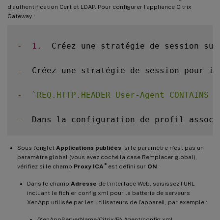
d’authentification Cert et LDAP. Pour configurer l’appliance Citrix
Gateway :
-
1.
  Créez une stratégie de session sur
-
  Créez une stratégie de session pour id
-
`
REQ.HTTP.HEADER User-Agent CONTAINS C
-
  Dans la configuration de profil associ
Sous l’onglet
Applications publiées
, si le paramètre n’est pas un
paramètre global (vous avez coché la case Remplacer global),
®
vérifiez si le champ
Proxy ICA
est défini sur
ON
.
Dans le champ
Adresse
de l’interface Web, saisissez l’URL
incluant le fichier config.xml pour la batterie de serveurs
XenApp utilisée par les utilisateurs de l’appareil, par exemple :
/XenAppServerName/Citrix/PNAgent/config.xml