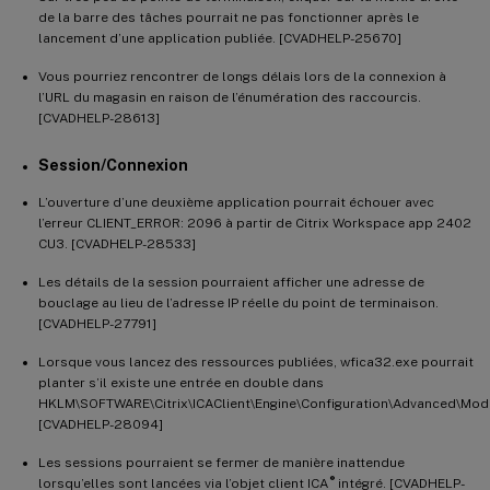
de la barre des tâches pourrait ne pas fonctionner après le
lancement d’une application publiée. [CVADHELP-25670]
Vous pourriez rencontrer de longs délais lors de la connexion à
l’URL du magasin en raison de l’énumération des raccourcis.
[CVADHELP-28613]
Session/Connexion
L’ouverture d’une deuxième application pourrait échouer avec
l’erreur CLIENT_ERROR: 2096 à partir de Citrix Workspace app 2402
CU3. [CVADHELP-28533]
Les détails de la session pourraient afficher une adresse de
bouclage au lieu de l’adresse IP réelle du point de terminaison.
[CVADHELP-27791]
Lorsque vous lancez des ressources publiées, wfica32.exe pourrait
planter s’il existe une entrée en double dans
HKLM\SOFTWARE\Citrix\ICAClient\Engine\Configuration\Advanced\Modul
[CVADHELP-28094]
Les sessions pourraient se fermer de manière inattendue
®
lorsqu’elles sont lancées via l’objet client ICA
intégré. [CVADHELP-