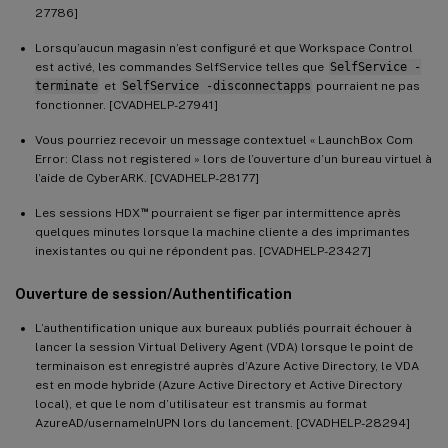
27786]
Lorsqu’aucun magasin n’est configuré et que Workspace Control
est activé, les commandes SelfService telles que
SelfService -
terminate
et
SelfService -disconnectapps
pourraient ne pas
fonctionner. [CVADHELP-27941]
Vous pourriez recevoir un message contextuel « LaunchBox Com
Error: Class not registered » lors de l’ouverture d’un bureau virtuel à
l’aide de CyberARK. [CVADHELP-28177]
™
Les sessions HDX
pourraient se figer par intermittence après
quelques minutes lorsque la machine cliente a des imprimantes
inexistantes ou qui ne répondent pas. [CVADHELP-23427]
Ouverture de session/Authentification
L’authentification unique aux bureaux publiés pourrait échouer à
lancer la session Virtual Delivery Agent (VDA) lorsque le point de
terminaison est enregistré auprès d’Azure Active Directory, le VDA
est en mode hybride (Azure Active Directory et Active Directory
local), et que le nom d’utilisateur est transmis au format
AzureAD/usernameInUPN lors du lancement. [CVADHELP-28294]