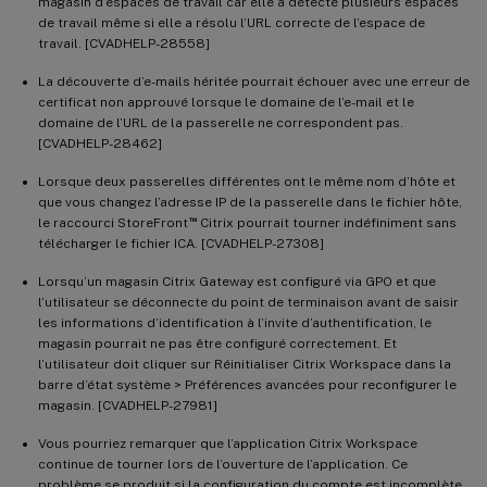
magasin d’espaces de travail car elle a détecté plusieurs espaces
de travail même si elle a résolu l’URL correcte de l’espace de
travail. [CVADHELP-28558]
La découverte d’e-mails héritée pourrait échouer avec une erreur de
certificat non approuvé lorsque le domaine de l’e-mail et le
domaine de l’URL de la passerelle ne correspondent pas.
[CVADHELP-28462]
Lorsque deux passerelles différentes ont le même nom d’hôte et
que vous changez l’adresse IP de la passerelle dans le fichier hôte,
™
le raccourci StoreFront
Citrix pourrait tourner indéfiniment sans
télécharger le fichier ICA. [CVADHELP-27308]
Lorsqu’un magasin Citrix Gateway est configuré via GPO et que
l’utilisateur se déconnecte du point de terminaison avant de saisir
les informations d’identification à l’invite d’authentification, le
magasin pourrait ne pas être configuré correctement. Et
l’utilisateur doit cliquer sur Réinitialiser Citrix Workspace dans la
barre d’état système > Préférences avancées pour reconfigurer le
magasin. [CVADHELP-27981]
Vous pourriez remarquer que l’application Citrix Workspace
continue de tourner lors de l’ouverture de l’application. Ce
problème se produit si la configuration du compte est incomplète