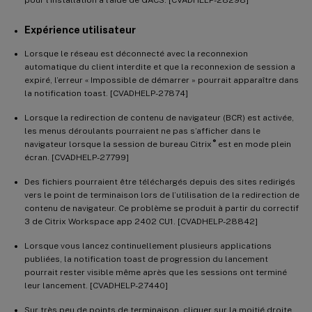
Expérience utilisateur
Lorsque le réseau est déconnecté avec la reconnexion
automatique du client interdite et que la reconnexion de session a
expiré, l’erreur « Impossible de démarrer » pourrait apparaître dans
la notification toast. [CVADHELP-27874]
Lorsque la redirection de contenu de navigateur (BCR) est activée,
les menus déroulants pourraient ne pas s’afficher dans le
®
navigateur lorsque la session de bureau Citrix
est en mode plein
écran. [CVADHELP-27799]
Des fichiers pourraient être téléchargés depuis des sites redirigés
vers le point de terminaison lors de l’utilisation de la redirection de
contenu de navigateur. Ce problème se produit à partir du correctif
3 de Citrix Workspace app 2402 CU1. [CVADHELP-28842]
Lorsque vous lancez continuellement plusieurs applications
publiées, la notification toast de progression du lancement
pourrait rester visible même après que les sessions ont terminé
leur lancement. [CVADHELP-27440]
Sur très peu de points de terminaison, cliquer sur la moitié droite