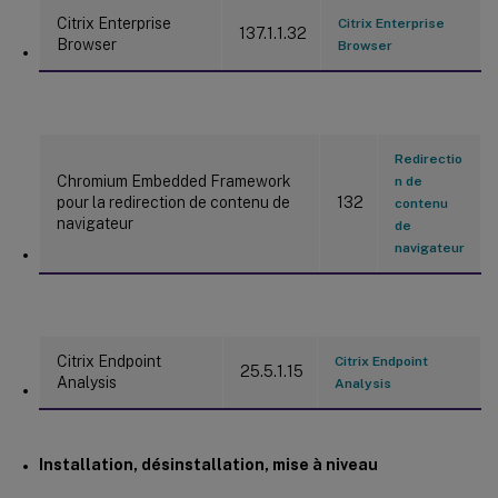
Citrix Enterprise
Citrix Enterprise
137.1.1.32
Browser
Browser
Redirectio
Chromium Embedded Framework
n de
pour la redirection de contenu de
132
contenu
navigateur
de
navigateur
Citrix Endpoint
Citrix Endpoint
25.5.1.15
Analysis
Analysis
Installation, désinstallation, mise à niveau