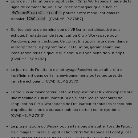
Lors de l’installation de l’application Citrix Workspace à l’aide de la
ligne de commande, vous pourriez remarquer que le fichier
MsTeamsPluginCitrix.dll
pourrait être manquant dans le
dossier
ICAClient
. [CVADHELP-27657]
Sur les points de terminaison où VBScript est désactivé ou a
échoué, l’installation de l’application Citrix Workspace pour
Windows pourrait échouer. Ce correctif supprime la dépendance
VBScript dans le programme d’installation, garantissant une
installation réussie quelle que soit la disponibilité de VBScript.
[CVADHELP-28493]
Le journal de l’utilitaire de nettoyage Receiver pourrait croître
indéfiniment dans certains environnements où les lectures de
registre échouent. [CVADHELP-28370]
Lorsqu’un administrateur installe l’application Citrix Workspace sur
une machine où un utilisateur l’a déjà installée, le raccourci de
l’application Citrix Workspace de l’utilisateur et tous les raccourcis
d’applications ou de bureaux publiés restent sur le système.
[CVADHELP-27513]
Le plug-in Zoom ou Webex pourrait ne pas s’installer lors de l’ajout
d’un magasin lorsque l’application Citrix Workspace est configurée
pour l’installation à l’aide de GACS. [CVADHELP-28298]