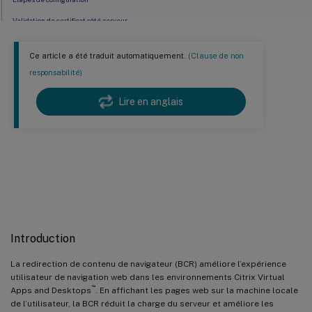
Validation de certificat côté serveur
Prise en charge de l’authentification unique
Ce article a été traduit automatiquement.
(Clause de non
Redirection de contenu de navigateur modulaire
responsabilité)
Lire en anglais
Redirection du contenu du
navigateur
Introduction
La redirection de contenu de navigateur (BCR) améliore l’expérience
utilisateur de navigation web dans les environnements Citrix Virtual
™
Apps and Desktops
. En affichant les pages web sur la machine locale
de l’utilisateur, la BCR réduit la charge du serveur et améliore les