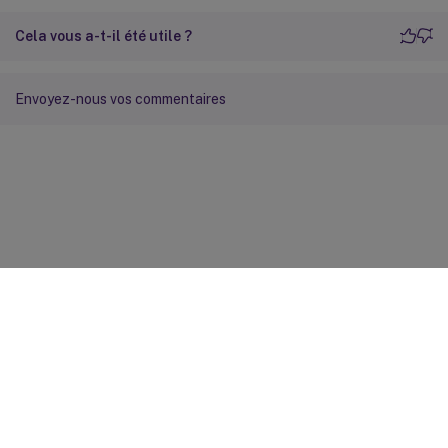
Cela vous a-t-il été utile ?
Envoyez-nous vos commentaires
Commentaires sur le site
Vos préférences de confidentialité
Confidentialité et
conditions légales
Préférences de cookies
docs.cloud.com
© 1999-
2026
Cloud Software Group, Inc. All rights reserved.