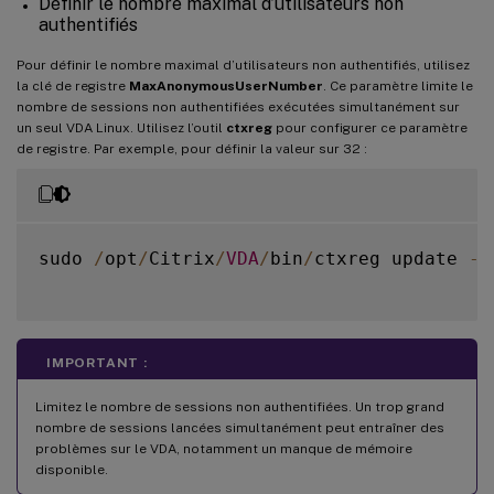
Définir le nombre maximal d’utilisateurs non
authentifiés
Pour définir le nombre maximal d’utilisateurs non authentifiés, utilisez
la clé de registre
MaxAnonymousUserNumber
. Ce paramètre limite le
nombre de sessions non authentifiées exécutées simultanément sur
un seul VDA Linux. Utilisez l’outil
ctxreg
pour configurer ce paramètre
de registre. Par exemple, pour définir la valeur sur 32 :
sudo 
/
opt
/
Citrix
/
VDA
/
bin
/
ctxreg update 
-
k
IMPORTANT :
Limitez le nombre de sessions non authentifiées. Un trop grand
nombre de sessions lancées simultanément peut entraîner des
problèmes sur le VDA, notamment un manque de mémoire
disponible.