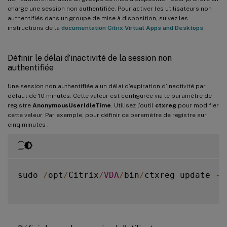
charge une session non authentifiée. Pour activer les utilisateurs non
authentifiés dans un groupe de mise à disposition, suivez les
instructions de la
documentation Citrix Virtual Apps and Desktops
.
Définir le délai d’inactivité de la session non
authentifiée
Une session non authentifiée a un délai d’expiration d’inactivité par
défaut de 10 minutes. Cette valeur est configurée via le paramètre de
registre
AnonymousUserIdleTime
. Utilisez l’outil
ctxreg
pour modifier
cette valeur. Par exemple, pour définir ce paramètre de registre sur
cinq minutes :
sudo 
/
opt
/
Citrix
/
VDA
/
bin
/
ctxreg update 
-
k