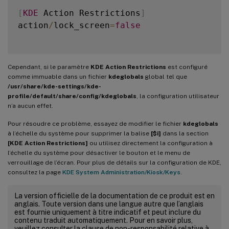
[
KDE
 Action Restrictions
]
action
/
lock_screen
=
false
Cependant, si le paramètre
KDE Action Restrictions
est configuré
comme immuable dans un fichier
kdeglobals
global tel que
/usr/share/kde-settings/kde-
profile/default/share/config/kdeglobals
, la configuration utilisateur
n’a aucun effet.
Pour résoudre ce problème, essayez de modifier le fichier
kdeglobals
à l’échelle du système pour supprimer la balise
[$i]
dans la section
[KDE Action Restrictions]
ou utilisez directement la configuration à
l’échelle du système pour désactiver le bouton et le menu de
verrouillage de l’écran. Pour plus de détails sur la configuration de KDE,
consultez la page
KDE System Administration/Kiosk/Keys
.
La version officielle de la documentation de ce produit est en
anglais. Toute version dans une langue autre que l’anglais
est fournie uniquement à titre indicatif et peut inclure du
contenu traduit automatiquement. Pour en savoir plus,
veuillez consulter la clause de non-responsabilité relative à