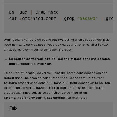
ps  uax 
|
 grep nscd

cat 
/
etc
/
nscd
.
conf 
|
 grep 
'passwd'
|
 grep
Définissez la variable de cache
passwd
sur
no
si elle est activée, puis
redémarrez le service
ncsd
. Vous devrez peut-être réinstaller le VDA
Linux après avoir modifié cette configuration.
Le bouton de verrouillage de l’écran s’affiche dans une session
non authentifiée avec KDE
.
Le bouton et le menu de verrouillage de l’écran sont désactivés par
défaut dans une session non authentifiée. Cependant, ils peuvent
toujours être affichés dans KDE. Dans KDE, pour désactiver le bouton
et le menu de verrouillage de l’écran pour un utilisateur particulier,
ajoutez les lignes suivantes au fichier de configuration
$Home/.kde/share/config/kdeglobals
. Par exemple :