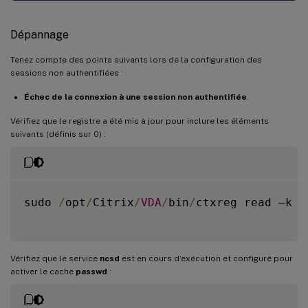
Dépannage
Tenez compte des points suivants lors de la configuration des
sessions non authentifiées :
Échec de la connexion à une session non authentifiée
.
Vérifiez que le registre a été mis à jour pour inclure les éléments
suivants (définis sur 0) :
sudo 
/
opt
/
Citrix
/
VDA
/
bin
/
ctxreg read –k 
"
Vérifiez que le service
ncsd
est en cours d’exécution et configuré pour
activer le cache
passwd
: