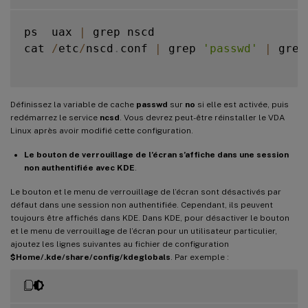
ps  uax 
|
 grep nscd

cat 
/
etc
/
nscd
.
conf 
|
 grep 
'passwd'
|
 grep
Définissez la variable de cache
passwd
sur
no
si elle est activée, puis
redémarrez le service
ncsd
. Vous devrez peut-être réinstaller le VDA
Linux après avoir modifié cette configuration.
Le bouton de verrouillage de l’écran s’affiche dans une session
non authentifiée avec KDE
.
Le bouton et le menu de verrouillage de l’écran sont désactivés par
défaut dans une session non authentifiée. Cependant, ils peuvent
toujours être affichés dans KDE. Dans KDE, pour désactiver le bouton
et le menu de verrouillage de l’écran pour un utilisateur particulier,
ajoutez les lignes suivantes au fichier de configuration
$Home/.kde/share/config/kdeglobals
. Par exemple :