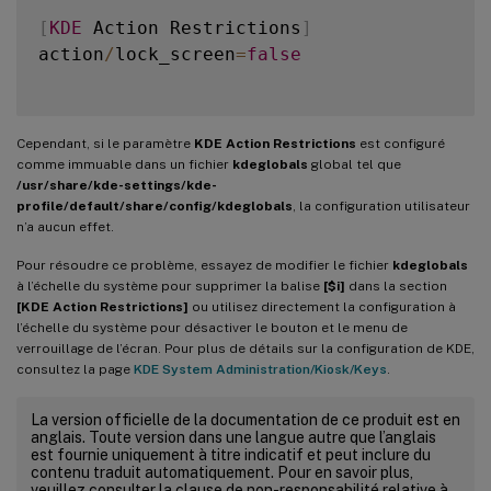
[
KDE
 Action Restrictions
]
action
/
lock_screen
=
false
Cependant, si le paramètre
KDE Action Restrictions
est configuré
comme immuable dans un fichier
kdeglobals
global tel que
/usr/share/kde-settings/kde-
profile/default/share/config/kdeglobals
, la configuration utilisateur
n’a aucun effet.
Pour résoudre ce problème, essayez de modifier le fichier
kdeglobals
à l’échelle du système pour supprimer la balise
[$i]
dans la section
[KDE Action Restrictions]
ou utilisez directement la configuration à
l’échelle du système pour désactiver le bouton et le menu de
verrouillage de l’écran. Pour plus de détails sur la configuration de KDE,
consultez la page
KDE System Administration/Kiosk/Keys
.
La version officielle de la documentation de ce produit est en
anglais. Toute version dans une langue autre que l’anglais
est fournie uniquement à titre indicatif et peut inclure du
contenu traduit automatiquement. Pour en savoir plus,
veuillez consulter la clause de non-responsabilité relative à