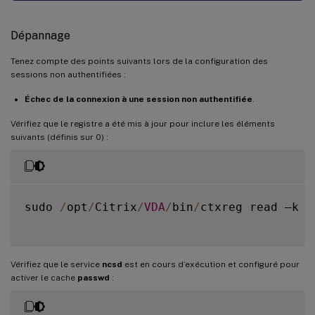
Dépannage
Tenez compte des points suivants lors de la configuration des
sessions non authentifiées :
Échec de la connexion à une session non authentifiée
.
Vérifiez que le registre a été mis à jour pour inclure les éléments
suivants (définis sur 0) :
sudo 
/
opt
/
Citrix
/
VDA
/
bin
/
ctxreg read –k 
"
Vérifiez que le service
ncsd
est en cours d’exécution et configuré pour
activer le cache
passwd
: