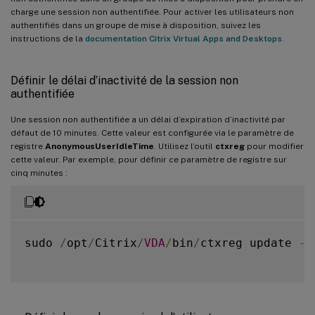
charge une session non authentifiée. Pour activer les utilisateurs non
authentifiés dans un groupe de mise à disposition, suivez les
instructions de la
documentation Citrix Virtual Apps and Desktops
.
Définir le délai d’inactivité de la session non
authentifiée
Une session non authentifiée a un délai d’expiration d’inactivité par
défaut de 10 minutes. Cette valeur est configurée via le paramètre de
registre
AnonymousUserIdleTime
. Utilisez l’outil
ctxreg
pour modifier
cette valeur. Par exemple, pour définir ce paramètre de registre sur
cinq minutes :
sudo 
/
opt
/
Citrix
/
VDA
/
bin
/
ctxreg update 
-
k