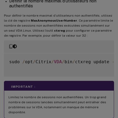
Définir le nombre maximal d’utilisateurs non
authentifiés
Pour définir le nombre maximal d’utilisateurs non authentifiés, utilisez
la clé de registre
MaxAnonymousUserNumber
. Ce paramètre limite le
nombre de sessions non authentifiées exécutées simultanément sur
un seul VDA Linux. Utilisez l’outil
ctxreg
pour configurer ce paramètre
de registre. Par exemple, pour définir la valeur sur 32 :
sudo 
/
opt
/
Citrix
/
VDA
/
bin
/
ctxreg update 
-
k
IMPORTANT :
Limitez le nombre de sessions non authentifiées. Un trop grand
nombre de sessions lancées simultanément peut entraîner des
problèmes sur le VDA, notamment un manque de mémoire
disponible.