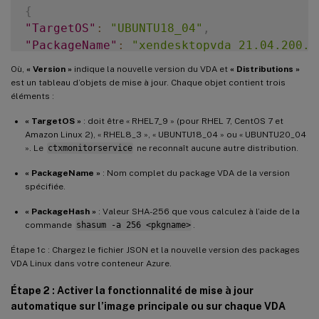
{
"TargetOS"
:
"UBUNTU18_04"
,
"PackageName"
:
"xendesktopvda_21.04.200.4
"PackageHash"
:
"4148cc3f25d3717e3cbc19bd9
Où,
« Version »
indique la nouvelle version du VDA et
« Distributions »
}
,
est un tableau d’objets de mise à jour. Chaque objet contient trois
{
éléments :
-
"TargetOS"
:
"UBUNTU20_04"
,
« TargetOS »
: doit être « RHEL7_9 » (pour RHEL 7, CentOS 7 et
-
"PackageName"
:
""
,
Amazon Linux 2), « RHEL8_3 », « UBUNTU18_04 » ou « UBUNTU20_04
-
"PackageHash"
:
""
». Le
ctxmonitorservice
ne reconnaît aucune autre distribution.
}
« PackageName »
: Nom complet du package VDA de la version
]
spécifiée.
}
« PackageHash »
: Valeur SHA-256 que vous calculez à l’aide de la
commande
shasum -a 256 <pkgname>
.
Étape 1c : Chargez le fichier JSON et la nouvelle version des packages
VDA Linux dans votre conteneur Azure.
Étape 2 : Activer la fonctionnalité de mise à jour
automatique sur l’image principale ou sur chaque VDA