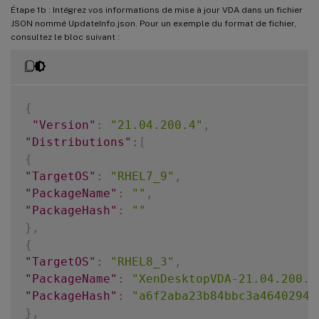
Étape 1b : Intégrez vos informations de mise à jour VDA dans un fichier
JSON nommé UpdateInfo.json. Pour un exemple du format de fichier,
consultez le bloc suivant :
{
"Version"
:
"21.04.200.4"
,
"Distributions"
:
[
{
"TargetOS"
:
"RHEL7_9"
,
"PackageName"
:
""
,
"PackageHash"
:
""
}
,
{
"TargetOS"
:
"RHEL8_3"
,
"PackageName"
:
"XenDesktopVDA-21.04.200.4
"PackageHash"
:
"a6f2aba23b84bbc3a4640294a
}
,