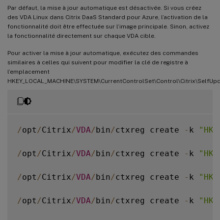
Par défaut, la mise à jour automatique est désactivée. Si vous créez
des VDA Linux dans Citrix DaaS Standard pour Azure, l’activation de la
fonctionnalité doit être effectuée sur l’image principale. Sinon, activez
la fonctionnalité directement sur chaque VDA cible.
Pour activer la mise à jour automatique, exécutez des commandes
similaires à celles qui suivent pour modifier la clé de registre à
l’emplacement
HKEY_LOCAL_MACHINE\SYSTEM\CurrentControlSet\Control\Citrix\SelfUpd
/
opt
/
Citrix
/
VDA
/
bin
/
ctxreg create 
-
k 
"HKL
/
opt
/
Citrix
/
VDA
/
bin
/
ctxreg create 
-
k 
"HKL
/
opt
/
Citrix
/
VDA
/
bin
/
ctxreg create 
-
k 
"HKL
/
opt
/
Citrix
/
VDA
/
bin
/
ctxreg create 
-
k 
"HKL