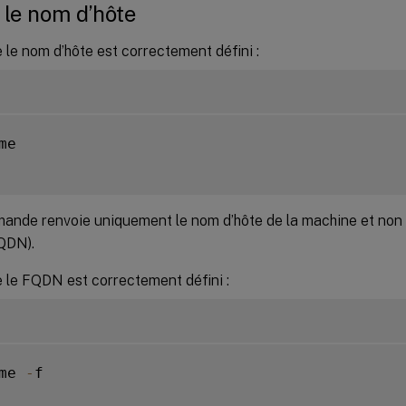
r le nom d’hôte
e le nom d’hôte est correctement défini :
me

ande renvoie uniquement le nom d’hôte de la machine et no
QDN).
e le FQDN est correctement défini :
me 
-
f
