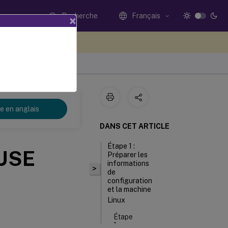
Recherche
Français
×
ez votre avis ici
re en anglais
DANS CET ARTICLE
Étape 1 :
SUSE
Préparer les
informations
>
de
configuration
et la machine
Linux
Étape
1a :