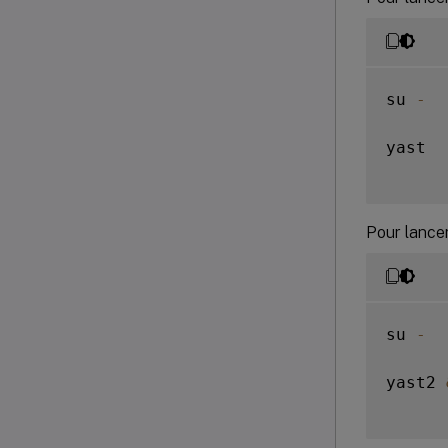
su 
-
yast

Pour lancer 
su 
-
yast2 