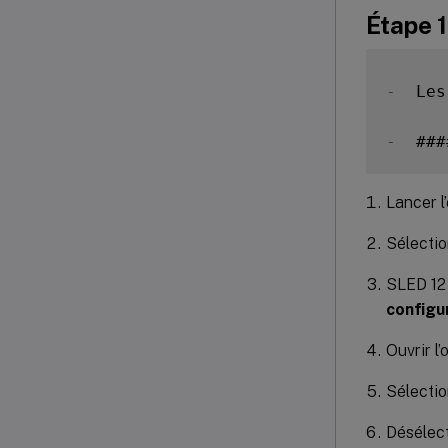
Étape 1
-
  Les
-
  ###
Lancer l’
Sélecti
SLED 12 
configu
Ouvrir l
Sélecti
Désélec