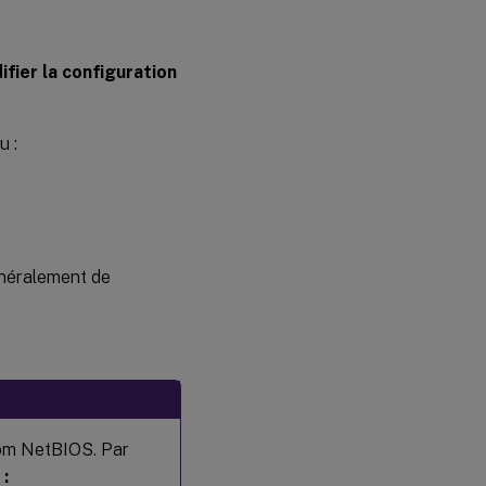
Étape 4
:
Installer
ifier la configuration
.NET
Runtime
6.0
u :
Étape 5 :
Télécharger
le package
VDA Linux
Étape 6
généralement de
:
Installer
le VDA
Linux
Étape 6a :
Désinstaller
l’ancienne
nom NetBIOS. Par
version
 :