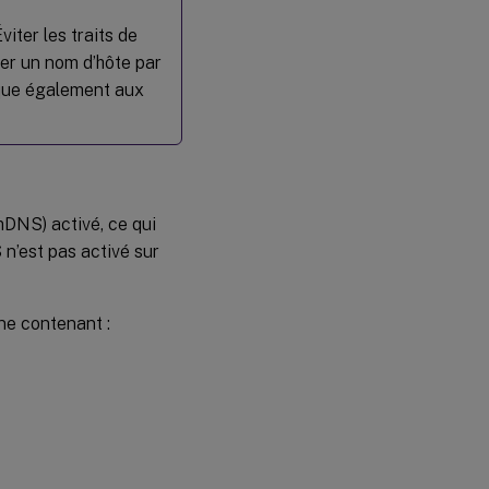
Étape
6b :
viter les traits de
Installer
le VDA
er un nom d’hôte par
Linux
lique également aux
Étape 6c :
Mettre à
niveau le
VDA
Linux
(facultatif)
DNS) activé, ce qui
n’est pas activé sur
Étape 7
:
Installer
ne contenant :
les
pilotes
NVIDIA
GRID
Étape 8 :
Configurer
le VDA