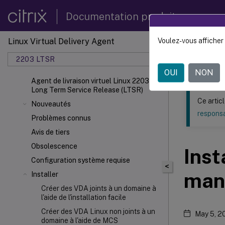
Documentation produit
Linux Virtual Delivery Agent
Voulez-vous afficher 
Ce contenu a 
2203 LTSR
Agent d
OUI
NON
Agent de livraison virtuel Linux 2203
Long Term Service Release (LTSR)
Ce artic
Nouveautés
responsa
Problèmes connus
Avis de tiers
Obsolescence
Inst
Configuration système requise
<
man
Installer
Créer des VDA joints à un domaine à
l'aide de l'installation facile
Créer des VDA Linux non joints à un
May 5, 2
domaine à l'aide de MCS