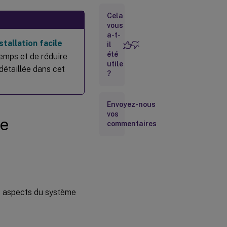
Lancer
l’outil
Cela
YaST
vous
a-t-
stallation facile
Étape 1b :
il
Configurer
été
temps et de réduire
la mise en
utile
 détaillée dans cet
réseau
?
Étape 1c :
Configurer
le service
Envoyez-nous
NTP
vos
de
Étape 1d :
commentaires
Installer les
packages
dépendants
du VDA
Linux
Étape 2 :
Préparer
es aspects du système
l’hyperviseur
Corriger la