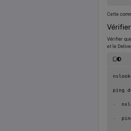
Cette comm
Vérifie
Vérifier q
et le Deliv
nslook
ping d
-
  nsl
-
  pin