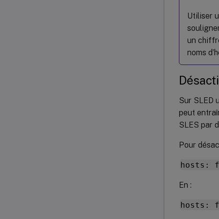
Utiliser 
souligne
un chiffr
noms d’hô
Désacti
Sur SLED u
peut entraî
SLES par dé
Pour désac
hosts: 
En :
hosts: 