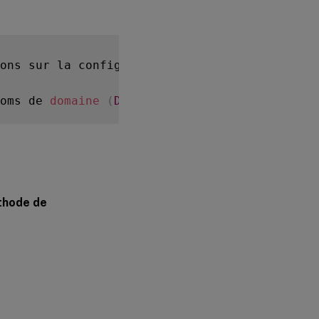
Samba
Winbind
ons sur la configuration des différents para
Service
d’authentification
Quest
oms de 
domaine
(
DNS
)
Centrify
DirectControl
SSSD
Activer
hode de
SSSD
Vérifier la
configuration
Kerberos
PBIS