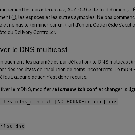
uniquement les caractères a–z, A–Z, 0–9 et le trait d’union (-). É
ment (_), les espaces et les autres symboles. Ne pas commenc
e et ne pas le terminer par un trait d’union. Cette règle s’app
te du Delivery Controller.
ver le DNS multicast
niquement, les paramètres par défaut ont le DNS multicast (m
ner des résultats de résolution de noms incohérents. Le mDNS 
faut, aucune action n’est donc requise.
tiver le mDNS, modifier
/etc/nsswitch.conf
et changer la lig
files mdns_minimal [NOTFOUND=return] dns
files dns