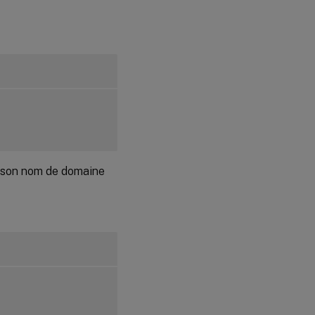
Linux
Configuration
guidée
Configuration
automatisée
Supprimer les
modifications
de
configuration
n son nom de domaine
Journaux de
configuration
Étape 9 :
Exécuter
XDPing
Étape 10
: