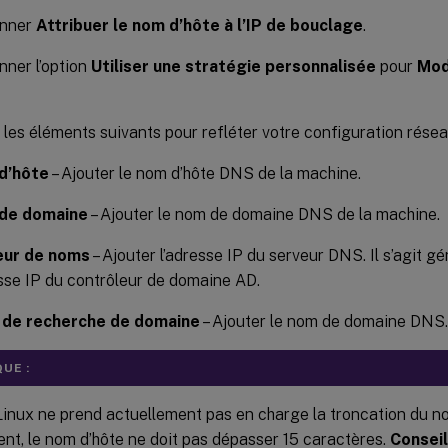
onner
Attribuer le nom d’hôte à l’IP de bouclage
.
nner l’option
Utiliser une stratégie personnalisée
pour
Mod
 les éléments suivants pour refléter votre configuration résea
d’hôte
– Ajouter le nom d’hôte DNS de la machine.
de domaine
– Ajouter le nom de domaine DNS de la machine.
eur de noms
– Ajouter l’adresse IP du serveur DNS. Il s’agit 
esse IP du contrôleur de domaine AD.
 de recherche de domaine
– Ajouter le nom de domaine DNS.
UE :
inux ne prend actuellement pas en charge la troncation du 
nt, le nom d’hôte ne doit pas dépasser 15 caractères.
Conseil