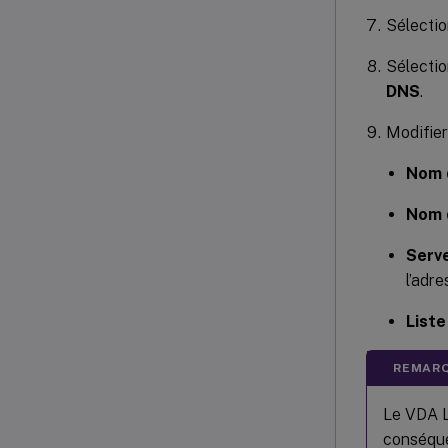
Sélecti
Sélectio
DNS
.
Modifier
Nom 
Nom 
Serv
l’adr
Liste
REMARQ
Le VDA L
conséque