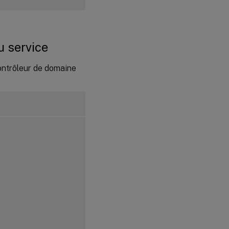
Exécuter
le Linux
VDA
Étape 11 :
du service
Créer des
catalogues
de
ontrôleur de domaine
machines
Étape 12 :
Créer des
groupes
de mise à
disposition