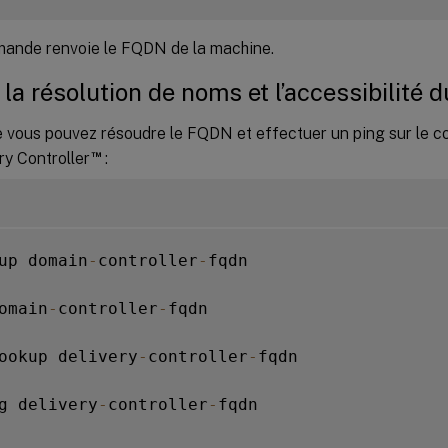
ande renvoie le FQDN de la machine.
r la résolution de noms et l’accessibilité 
ue vous pouvez résoudre le FQDN et effectuer un ping sur le c
™
ery Controller
:
up domain
-
controller
-
fqdn

omain
-
controller
-
fqdn

ookup delivery
-
controller
-
fqdn

g delivery
-
controller
-
fqdn
