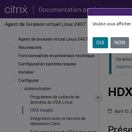
Documentation produit
Agent de livraison virtuel Linux 2407
Voulez-vous afficher 
Ce contenu a 
Agent d
Agent de livraison virtuel Linux 2407
OUI
NON
Nouveautés
Fonctionnalités en préversion technique
Ce artic
Configuration système requise
responsa
Installer
Configurer
HD
Administration
Programme de collecte de
<
données du VDA Linux
HDX
Insight
April 10,
Intégration avec le service de
télémétrie Citrix
Prése