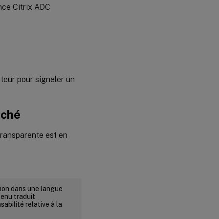
ance Citrix ADC
teur pour signaler un
iché
 transparente est en
rsion dans une langue
tenu traduit
abilité relative à la