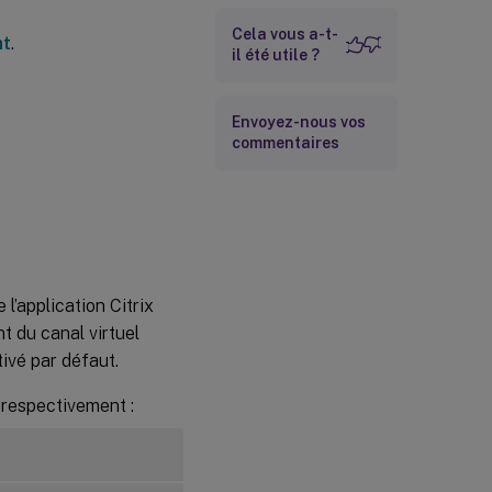
données n’est
affiché
Cela vous a-t-
ht
.
il été utile ?
Aucun point de
données
d’application n’est
affiché
Envoyez-nous vos
commentaires
l’application Citrix
t du canal virtuel
ivé par défaut.
 respectivement :