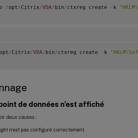
o 
/
opt
/
Citrix
/
VDA
/
bin
/
ctxreg create 
-
k 
"HKLM\
opt
/
Citrix
/
VDA
/
bin
/
ctxreg create 
-
k 
"HKLM\Sof
nnage
oint de données n’est affiché
voir deux causes :
ght n’est pas configuré correctement.