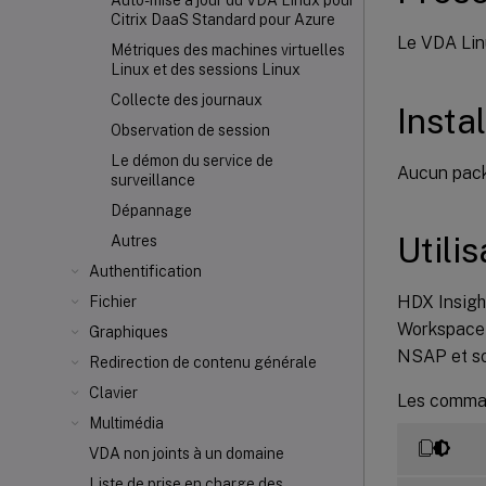
Auto-mise à jour du VDA Linux pour
Citrix DaaS Standard pour Azure
Le VDA Lin
Métriques des machines virtuelles
Linux et des sessions Linux
Collecte des journaux
Instal
Observation de session
Le démon du service de
Aucun pack
surveillance
Dépannage
Utilis
Autres
Authentification
HDX Insight
Fichier
Workspace
Graphiques
NSAP et so
Redirection de contenu générale
Clavier
Les comman
Multimédia
VDA non joints à un domaine
Liste de prise en charge des