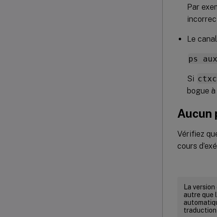
Par exe
incorrec
Le canal
ps au
Si
ctx
bogue à 
Aucun p
Vérifiez qu
cours d’exé
La version
autre que l
automatiqu
traduction