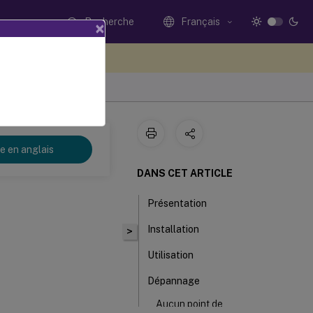
Recherche
Français
×
ez votre avis ici
re en anglais
DANS CET ARTICLE
Présentation
Installation
>
Utilisation
Dépannage
Aucun point de