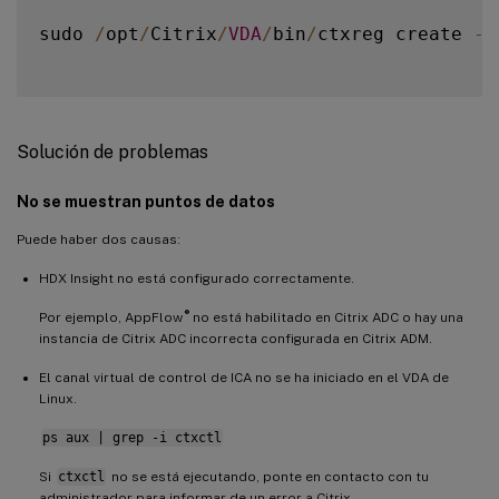
sudo 
/
opt
/
Citrix
/
VDA
/
bin
/
ctxreg create 
-
k
Solución de problemas
No se muestran puntos de datos
Puede haber dos causas:
HDX Insight no está configurado correctamente.
®
Por ejemplo, AppFlow
no está habilitado en Citrix ADC o hay una
instancia de Citrix ADC incorrecta configurada en Citrix ADM.
El canal virtual de control de ICA no se ha iniciado en el VDA de
Linux.
ps aux | grep -i ctxctl
Si
ctxctl
no se está ejecutando, ponte en contacto con tu
administrador para informar de un error a Citrix.