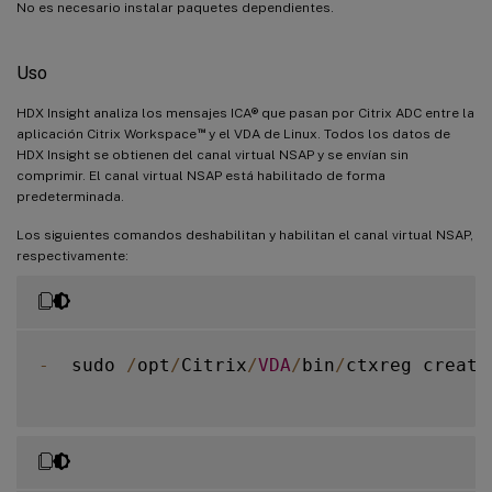
No es necesario instalar paquetes dependientes.
Uso
HDX Insight analiza los mensajes ICA® que pasan por Citrix ADC entre la
™
aplicación Citrix Workspace
y el VDA de Linux. Todos los datos de
HDX Insight se obtienen del canal virtual NSAP y se envían sin
comprimir. El canal virtual NSAP está habilitado de forma
predeterminada.
Los siguientes comandos deshabilitan y habilitan el canal virtual NSAP,
respectivamente:
-
  sudo 
/
opt
/
Citrix
/
VDA
/
bin
/
ctxreg create