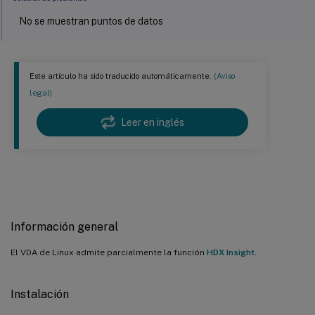
No se muestran puntos de datos
No se muestran puntos de datos de la aplicación
Este artículo ha sido traducido automáticamente.
(Aviso
legal)
Leer en inglés
™
HDX
Insight
Información general
El VDA de Linux admite parcialmente la función
HDX Insight
.
Instalación