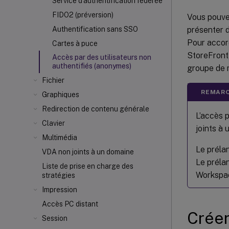
Service d'authentification fédérée
FIDO2 (préversion)
Vous pouvez
présenter d
Authentification sans SSO
Pour accord
Cartes à puce
StoreFront 
Accès par des utilisateurs non
authentifiés (anonymes)
groupe de m
Fichier
REMARQ
Graphiques
Redirection de contenu générale
L’accès 
Clavier
joints à 
Multimédia
Le prélan
VDA non joints à un domaine
Le prélan
Liste de prise en charge des
Workspac
stratégies
Impression
Accès PC distant
Créer
Session