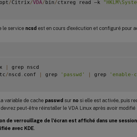
opt
/
Citrix
/
VDA
/
bin
/
ctxreg read –k 
"HKLM\Syste
e le service
ncsd
est en cours d’exécution et configuré pour a
x 
|
 grep nscd

tc
/
nscd
.
conf 
|
 grep 
'passwd'
|
 grep 
'enable-c
la variable de cache
passwd
sur
no
si elle est activée, puis r
 devrez peut-être réinstaller le VDA Linux après avoir modifié
on de verrouillage de l’écran est affiché dans une session
ifiée avec KDE
.