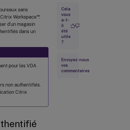
utilisateurs
non
Cela
x bureaux sans
authentifiés
vous
™
n Citrix Workspace
.
dans un
a-t-
groupe de
oser d’un magasin
il
mise à
thentifiés dans un
été
disposition
utile
?
Définir le
délai
d’inactivité
Envoyez-nous
pour les
ement pour les VDA
vos
sessions
commentaires
utilisateur
non
authentifiées
rs non authentifiés.
ication Citrix
Définir le
nombre
maximal
d’utilisateurs
non
thentifié
authentifiés