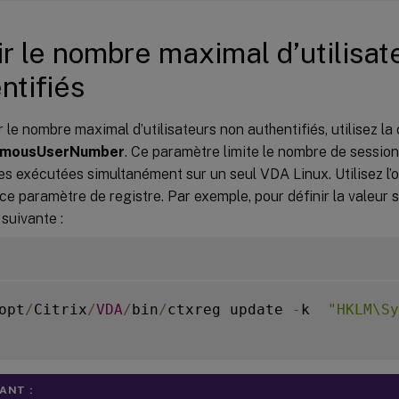
ir le nombre maximal d’utilisat
ntifiés
r le nombre maximal d’utilisateurs non authentifiés, utilisez la 
mousUserNumber
. Ce paramètre limite le nombre de session
es exécutées simultanément sur un seul VDA Linux. Utilisez l’o
ce paramètre de registre. Par exemple, pour définir la valeur 
uivante :
opt
/
Citrix
/
VDA
/
bin
/
ctxreg update 
-
k  
"HKLM\Sy
ANT :