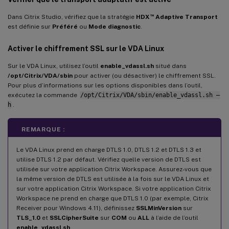
™
Dans Citrix Studio, vérifiez que la stratégie
HDX
Adaptive Transport
est définie sur
Préféré
ou
Mode diagnostic
.
Activer le chiffrement SSL sur le VDA Linux
Sur le VDA Linux, utilisez l’outil
enable_vdassl.sh
situé dans
/opt/Citrix/VDA/sbin
pour activer (ou désactiver) le chiffrement SSL.
Pour plus d’informations sur les options disponibles dans l’outil,
exécutez la commande
/opt/Citrix/VDA/sbin/enable_vdassl.sh –
h
.
REMARQUE :
Le VDA Linux prend en charge DTLS 1.0, DTLS 1.2 et DTLS 1.3 et
utilise DTLS 1.2 par défaut. Vérifiez quelle version de DTLS est
utilisée sur votre application Citrix Workspace. Assurez-vous que
la même version de DTLS est utilisée à la fois sur le VDA Linux et
sur votre application Citrix Workspace. Si votre application Citrix
Workspace ne prend en charge que DTLS 1.0 (par exemple, Citrix
Receiver pour Windows 4.11), définissez
SSLMinVersion
sur
TLS_1.0
et
SSLCipherSuite
sur
COM
ou
ALL
à l’aide de l’outil
enable_vdassl.sh
.