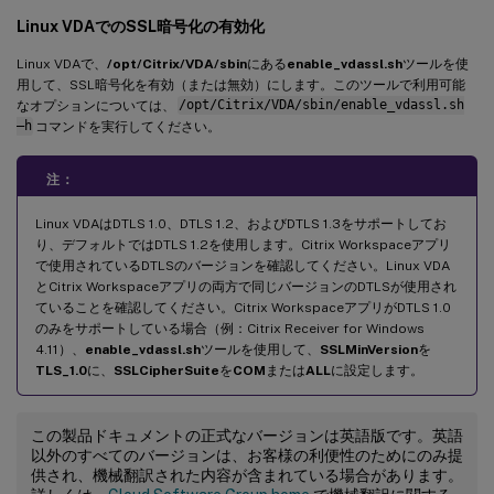
Linux VDAでのSSL暗号化の有効化
Linux VDAで、
/opt/Citrix/VDA/sbin
にある
enable_vdassl.sh
ツールを使
用して、SSL暗号化を有効（または無効）にします。このツールで利用可能
なオプションについては、
/opt/Citrix/VDA/sbin/enable_vdassl.sh
–h
コマンドを実行してください。
注：
Linux VDAはDTLS 1.0、DTLS 1.2、およびDTLS 1.3をサポートしてお
り、デフォルトではDTLS 1.2を使用します。Citrix Workspaceアプリ
で使用されているDTLSのバージョンを確認してください。Linux VDA
とCitrix Workspaceアプリの両方で同じバージョンのDTLSが使用され
ていることを確認してください。Citrix WorkspaceアプリがDTLS 1.0
のみをサポートしている場合（例：Citrix Receiver for Windows
4.11）、
enable_vdassl.sh
ツールを使用して、
SSLMinVersion
を
TLS_1.0
に、
SSLCipherSuite
を
COM
または
ALL
に設定します。
この製品ドキュメントの正式なバージョンは英語版です。英語
以外のすべてのバージョンは、お客様の利便性のためにのみ提
供され、機械翻訳された内容が含まれている場合があります。