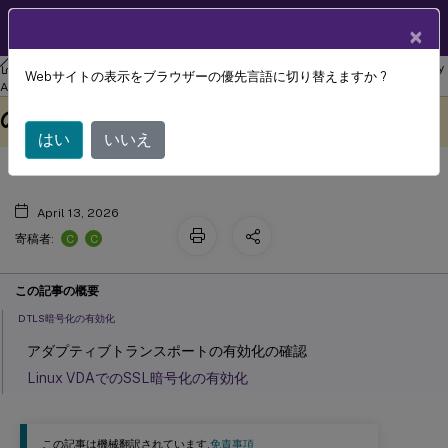
製品ドキュメン
JA
×
ト
リナックス バーチャル デリバリー エージェント
Linux Virtual Delivery
Webサイトの表示をブラウザーの優先言語に切り替えますか ?
DTLS を使用したユーザーセッション
Agent 2407
このコンテンツは動的に機械
フィードバックを提供する
の保護
翻訳されています。
はい
いいえ
April 13, 2026
C
C
寄稿者:
この記事の概要
DTLS暗号化の有効化
アダプティブトランスポートの有効化の確認
Linux VDAでのSSL暗号化の有効化
この記事は機械翻訳されています.
免責事項