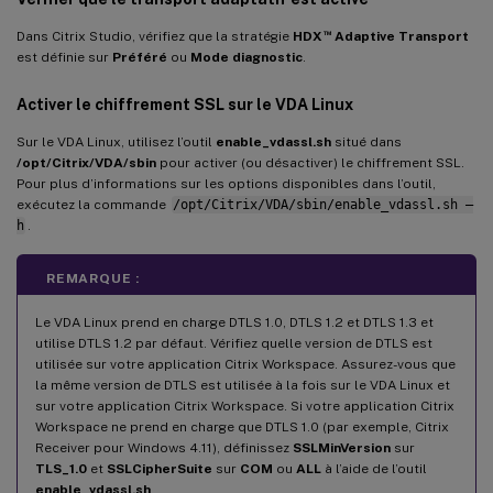
™
Dans Citrix Studio, vérifiez que la stratégie
HDX
Adaptive Transport
est définie sur
Préféré
ou
Mode diagnostic
.
Activer le chiffrement SSL sur le VDA Linux
Sur le VDA Linux, utilisez l’outil
enable_vdassl.sh
situé dans
/opt/Citrix/VDA/sbin
pour activer (ou désactiver) le chiffrement SSL.
Pour plus d’informations sur les options disponibles dans l’outil,
exécutez la commande
/opt/Citrix/VDA/sbin/enable_vdassl.sh –
h
.
REMARQUE :
Le VDA Linux prend en charge DTLS 1.0, DTLS 1.2 et DTLS 1.3 et
utilise DTLS 1.2 par défaut. Vérifiez quelle version de DTLS est
utilisée sur votre application Citrix Workspace. Assurez-vous que
la même version de DTLS est utilisée à la fois sur le VDA Linux et
sur votre application Citrix Workspace. Si votre application Citrix
Workspace ne prend en charge que DTLS 1.0 (par exemple, Citrix
Receiver pour Windows 4.11), définissez
SSLMinVersion
sur
TLS_1.0
et
SSLCipherSuite
sur
COM
ou
ALL
à l’aide de l’outil
enable_vdassl.sh
.