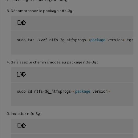
Décompressez le package ntfs-3g :
sudo tar 
-
xvzf ntfs
-
3g_ntfsprogs
-
<
package
 version
>
.
tgz

Saisissez le chemin d’accès au package ntfs-3g :
sudo cd ntfs
-
3g_ntfsprogs
-
<
package
 version
>
Installez ntfs-3g :