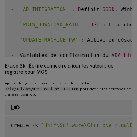
-
`
AD_INTEGRATION
`
:
D
éfinit 
SSSD
,
 Winbi
-
`
PBIS_DOWNLOAD_PATH
`
:
D
éfinit le chem
-
`
UPDATE_MACHINE_PW
`
:
 Active ou désact
-
  Variables de configuration du 
VDA
Linu
Étape 3k : Écrire ou mettre à jour les valeurs de
`
DOTNET_RUNTIME_PATH
`
=
path
-
to
-
install
registre pour MCS
`
DESKTOP_ENVIRONMENT
`
=
gnome 
|
 mate  

Ajoutez la ligne de commande suivante au fichier
`
SUPPORT_DDC_AS_CNAME
`
=
Y
|
N
/etc/xdl/mcs/mcs_local_setting.reg
pour définir les adresses de
`
VDA_PORT
`
=
port
-
number  

votre serveur FAS :
`
REGISTER_SERVICE
`
=
Y
|
N
`
ADD_FIREWALL_RULES
`
=
Y
|
N
`
HDX_3D_PRO
`
=
Y
|
N
`
VDI_MODE
`
=
Y
|
N
create 
-
k 
"HKLM\Software\Citrix\VirtualDe
`
SITE_NAME
`
=
dns
-
site
-
name 
|
'<none\>'