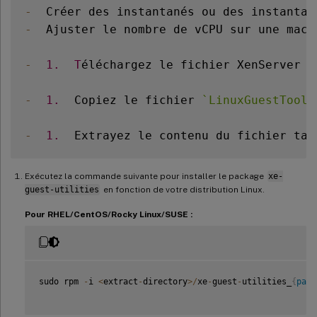
-
  Créer des instantanés ou des instantan
-
  Ajuster le nombre de vCPU sur une mach
-
1.
T
éléchargez le fichier XenServer 
V
-
1.
  Copiez le fichier 
`
LinuxGuestTools
-
1.
  Extrayez le contenu du fichier tar
Exécutez la commande suivante pour installer le package
xe-
guest-utilities
en fonction de votre distribution Linux.
Pour RHEL/CentOS/Rocky Linux/SUSE :
sudo rpm 
-
i 
<
extract
-
directory
>
/
xe
-
guest
-
utilities_
{
pack