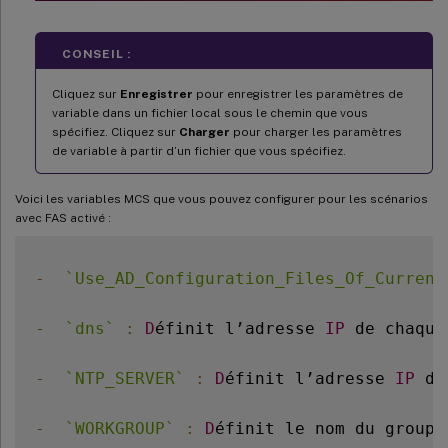
CONSEIL :
Cliquez sur
Enregistrer
pour enregistrer les paramètres de
variable dans un fichier local sous le chemin que vous
spécifiez. Cliquez sur
Charger
pour charger les paramètres
de variable à partir d’un fichier que vous spécifiez.
Voici les variables MCS que vous pouvez configurer pour les scénarios
avec FAS activé :
-
`
Use_AD_Configuration_Files_Of_Current
-
`
dns
`
:
D
éfinit l’adresse 
IP
 de chaque
-
`
NTP_SERVER
`
:
D
éfinit l’adresse 
IP
 de
-
`
WORKGROUP
`
:
D
éfinit le nom du groupe