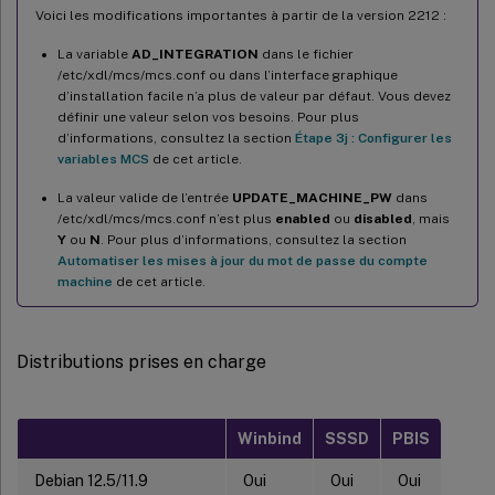
Voici les modifications importantes à partir de la version 2212 :
La variable
AD_INTEGRATION
dans le fichier
/etc/xdl/mcs/mcs.conf ou dans l’interface graphique
d’installation facile n’a plus de valeur par défaut. Vous devez
définir une valeur selon vos besoins. Pour plus
d’informations, consultez la section
Étape 3j : Configurer les
variables MCS
de cet article.
La valeur valide de l’entrée
UPDATE_MACHINE_PW
dans
/etc/xdl/mcs/mcs.conf n’est plus
enabled
ou
disabled
, mais
Y
ou
N
. Pour plus d’informations, consultez la section
Automatiser les mises à jour du mot de passe du compte
machine
de cet article.
Distributions prises en charge
Winbind
SSSD
PBIS
Debian 12.5/11.9
Oui
Oui
Oui