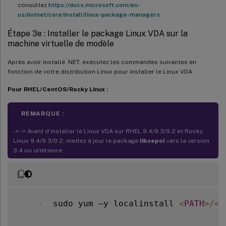
consultez
https://docs.microsoft.com/en-
us/dotnet/core/install/linux-package-managers
.
Étape 3e : Installer le package Linux VDA sur la
machine virtuelle de modèle
Après avoir installé .NET, exécutez les commandes suivantes en
fonction de votre distribution Linux pour installer le Linux VDA :
Pour RHEL/CentOS/Rocky Linux :
REMARQUE :
- > - > Avant d’installer le Linux VDA sur RHEL 9.4/9.3/9.2 et Rocky
Linux 9.4/9.3/9.2, mettez à jour le package
libsepol
vers la version
3.4 ou ultérieure.
-
  sudo yum –y localinstall 
<
PATH
>
/
<
L