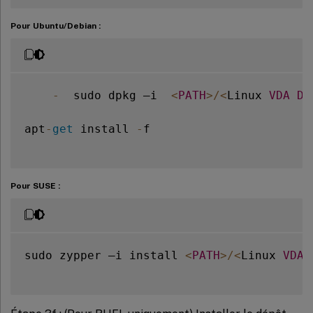
Pour Ubuntu/Debian :
-
  sudo dpkg –i  
<
PATH
>
/
<
Linux 
VDA
DE
apt
-
get
 install 
-
f

Pour SUSE :
sudo zypper –i install 
<
PATH
>
/
<
Linux 
VDA