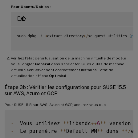
Pour Ubuntu/Debian :
sudo dpkg 
-
i 
<
extract
-
directory
>
/
xe
-
guest
-
utilities_
{
pac
Vérifiez l’état de virtualisation de la machine virtuelle de modèle
sous l’onglet
Général
dans XenCenter. Si les outils de machine
virtuelle XenServer sont correctement installés, l’état de
virtualisation affiche
Optimisé
.
Étape 3b : Vérifier les configurations pour SUSE 15.5
sur AWS, Azure et GCP
Pour SUSE 15.5 sur AWS, Azure et GCP, assurez-vous que :
-
  Vous utilisez 
**
libstdc
++
6
**
 version 
1
-
  Le paramètre 
**
Default_WM
**
 dans 
**
/
et