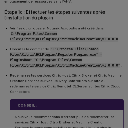
emplacement de ressources sans l’AHV.
Étape 1c : Effectuer les étapes suivantes après
l’installation du plug-in
Vérifiez qu’un dossier Nutanix Acropolis a été créé dans
C:\Program Files\Common
Files\Citrix\HCLPlugins\CitrixMachineCreation\v1.0.0.0
.
Exécutez la commande
"C:\Program Files\Common
Files\Citrix\HCLPlugins\RegisterPlugins.exe" -
PluginsRoot "C:\Program Files\Common
Files\Citrix\HCLPlugins\CitrixMachineCreation\v1.0.0.0"
.
Redémarrez les services Citrix Host, Citrix Broker et Citrix Machine
Creation Services sur vos Delivery Controllers sur site ou
redémarrez le service Citrix RemoteHCLServer sur les Citrix Cloud
Connectors.
CONSEIL :
Nous vous recommandons d’arrêter puis de redémarrer les
services Citrix Host, Citrix Broker et Machine Creation
Services lorsque vous installez ou mettez à jour le plug-in