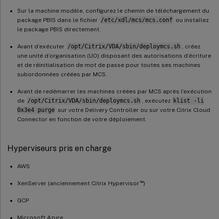
Sur la machine modèle, configurez le chemin de téléchargement du
package PBIS dans le fichier
/etc/xdl/mcs/mcs.conf
ou installez
le package PBIS directement.
Avant d’exécuter
/opt/Citrix/VDA/sbin/deploymcs.sh
, créez
une unité d’organisation (UO) disposant des autorisations d’écriture
et de réinitialisation de mot de passe pour toutes ses machines
subordonnées créées par MCS.
Avant de redémarrer les machines créées par MCS après l’exécution
de
/opt/Citrix/VDA/sbin/deploymcs.sh
, exécutez
klist -li
0x3e4 purge
sur votre Delivery Controller ou sur votre Citrix Cloud
Connector en fonction de votre déploiement.
Hyperviseurs pris en charge
AWS
™
XenServer (anciennement Citrix Hypervisor
)
GCP
Microsoft Azure