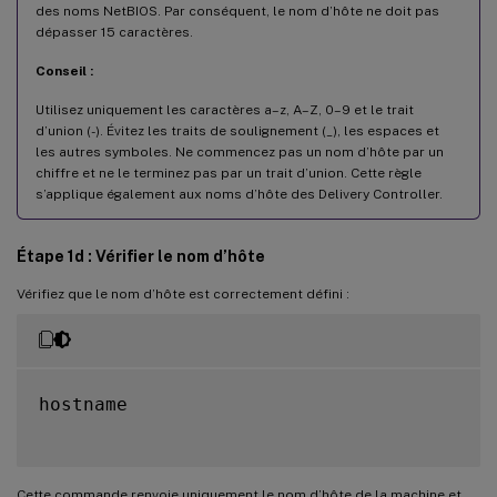
des noms NetBIOS. Par conséquent, le nom d’hôte ne doit pas
dépasser 15 caractères.
Conseil :
Utilisez uniquement les caractères a–z, A–Z, 0–9 et le trait
d’union (-). Évitez les traits de soulignement (_), les espaces et
les autres symboles. Ne commencez pas un nom d’hôte par un
chiffre et ne le terminez pas par un trait d’union. Cette règle
s’applique également aux noms d’hôte des Delivery Controller.
Étape 1d : Vérifier le nom d’hôte
Vérifiez que le nom d’hôte est correctement défini :
hostname

Cette commande renvoie uniquement le nom d’hôte de la machine et