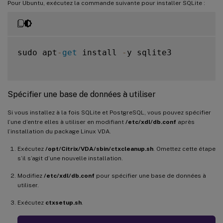
Pour Ubuntu, exécutez la commande suivante pour installer SQLite :
sudo apt
-
get
 install 
-
y sqlite3

Spécifier une base de données à utiliser
Si vous installez à la fois SQLite et PostgreSQL, vous pouvez spécifier
l’une d’entre elles à utiliser en modifiant
/etc/xdl/db.conf
après
l’installation du package Linux VDA.
Exécutez
/opt/Citrix/VDA/sbin/ctxcleanup.sh
. Omettez cette étape
s’il s’agit d’une nouvelle installation.
Modifiez
/etc/xdl/db.conf
pour spécifier une base de données à
utiliser.
Exécutez
ctxsetup.sh
.