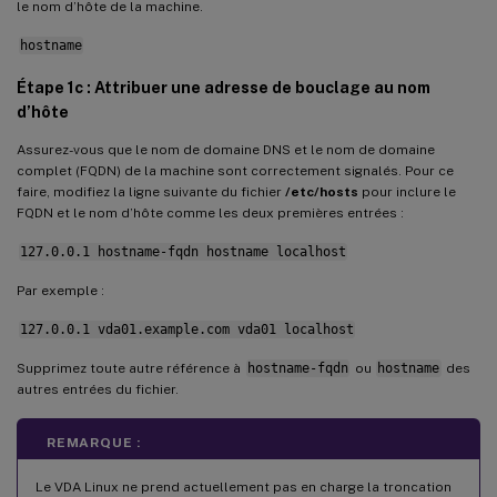
le nom d’hôte de la machine.
Supprimer les modifications de configuration
hostname
Journaux de configuration
Étape 1c : Attribuer une adresse de bouclage au nom
Désinstaller le logiciel VDA Linux
d’hôte
Étape 9 : Exécuter XDPing
Assurez-vous que le nom de domaine DNS et le nom de domaine
Étape 10 : Exécuter le VDA Linux
complet (FQDN) de la machine sont correctement signalés. Pour ce
faire, modifiez la ligne suivante du fichier
/etc/hosts
pour inclure le
Étape 11 : Créer des catalogues de machines
FQDN et le nom d’hôte comme les deux premières entrées :
Étape 12 : Créer des groupes de mise à disposition
127.0.0.1 hostname-fqdn hostname localhost
Par exemple :
127.0.0.1 vda01.example.com vda01 localhost
Supprimez toute autre référence à
hostname-fqdn
ou
hostname
des
autres entrées du fichier.
REMARQUE :
Le VDA Linux ne prend actuellement pas en charge la troncation