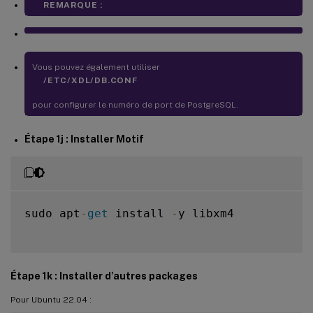
REMARQUE :
Vous pouvez également utiliser
/ETC/XDL/DB.CONF
pour configurer le numéro de port de PostgreSQL.
Étape 1j : Installer Motif
sudo apt
-
get
 install 
-
y libxm4

Étape 1k : Installer d’autres packages
Pour Ubuntu 22.04 :