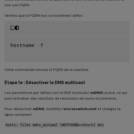
non son FQDN.
Vérifiez que le FQDN est correctement défini :
hostname 
-
f

Cette commande renvoie le FQDN de la machine.
Étape 1e : Désactiver le DNS multicast
Les paramètres par défaut ont le DNS multicast (
mDNS
) activé, ce qui
peut entraîner des résultats de résolution de noms incohérents.
Pour désactiver
mDNS
, modifiez
/etc/nsswitch.conf
et changez la
ligne contenant :
hosts: files mdns_minimal [NOTFOUND=return] dns