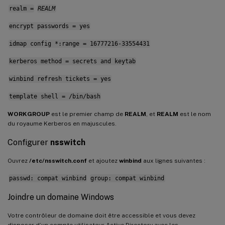
realm =
REALM
encrypt passwords = yes
idmap config *:range = 16777216-33554431
kerberos method = secrets and keytab
winbind refresh tickets = yes
template shell = /bin/bash
WORKGROUP
est le premier champ de
REALM
, et
REALM
est le nom
du royaume Kerberos en majuscules.
Configurer
nsswitch
Ouvrez
/etc/nsswitch.conf
et ajoutez
winbind
aux lignes suivantes :
passwd: compat winbind
group: compat winbind
Joindre un domaine Windows
Votre contrôleur de domaine doit être accessible et vous devez
disposer d’un compte utilisateur Active Directory avec les