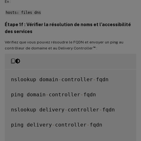
En :
hosts: files dns
Étape 1f : Vérifier la résolution de noms et l’accessibilité
des services
Vérifiez que vous pouvez résoudre le FQDN et envoyer un ping au
™
contrôleur de domaine et au Delivery Controller
:
nslookup domain
-
controller
-
fqdn

ping domain
-
controller
-
fqdn

nslookup delivery
-
controller
-
fqdn

ping delivery
-
controller
-
fqdn
