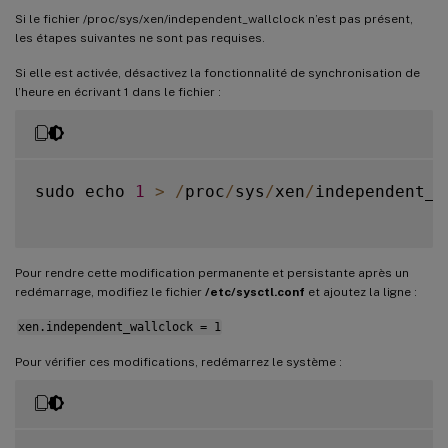
Si le fichier /proc/sys/xen/independent_wallclock n’est pas présent,
les étapes suivantes ne sont pas requises.
Si elle est activée, désactivez la fonctionnalité de synchronisation de
l’heure en écrivant 1 dans le fichier :
sudo echo 
1
>
/
proc
/
sys
/
xen
/
independent_w
Pour rendre cette modification permanente et persistante après un
redémarrage, modifiez le fichier
/etc/sysctl.conf
et ajoutez la ligne :
xen.independent_wallclock = 1
Pour vérifier ces modifications, redémarrez le système :