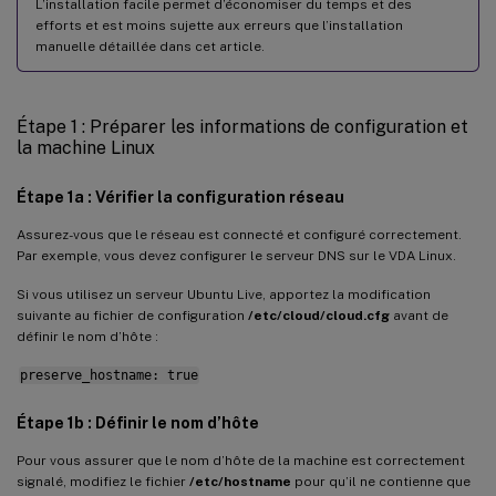
Samba Winbind
L’installation facile permet d’économiser du temps et des
efforts et est moins sujette aux erreurs que l’installation
Service d’authentification Quest
manuelle détaillée dans cet article.
Centrify DirectControl
SSSD
Étape 1 : Préparer les informations de configuration et
la machine Linux
PBIS
Étape 4 : Installer .NET
Étape 1a : Vérifier la configuration réseau
Étape 5 : Télécharger le package VDA Linux
Assurez-vous que le réseau est connecté et configuré correctement.
Par exemple, vous devez configurer le serveur DNS sur le VDA Linux.
Étape 6 : Installer le VDA Linux
Étape 6a : Installer le VDA Linux
Si vous utilisez un serveur Ubuntu Live, apportez la modification
suivante au fichier de configuration
/etc/cloud/cloud.cfg
avant de
Étape 6b : Mettre à niveau le VDA Linux (facultatif)
définir le nom d’hôte :
Étape 7 : Installer les pilotes NVIDIA GRID
preserve_hostname: true
Étape 8 : Configurer le VDA Linux
Étape 1b : Définir le nom d’hôte
Configuration guidée
Pour vous assurer que le nom d’hôte de la machine est correctement
Configuration automatisée
signalé, modifiez le fichier
/etc/hostname
pour qu’il ne contienne que