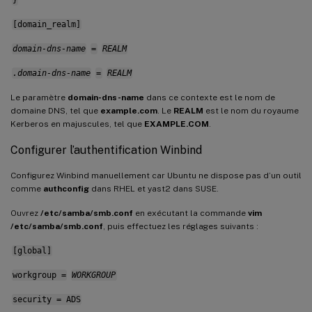
[domain_realm]
domain-dns-name
=
REALM
.domain-dns-name
=
REALM
Le paramètre
domain-dns-name
dans ce contexte est le nom de
domaine DNS, tel que
example.com
. Le
REALM
est le nom du royaume
Kerberos en majuscules, tel que
EXAMPLE.COM
.
Configurer l’authentification Winbind
Configurez Winbind manuellement car Ubuntu ne dispose pas d’un outil
comme
authconfig
dans RHEL et yast2 dans SUSE.
Ouvrez
/etc/samba/smb.conf
en exécutant la commande
vim
/etc/samba/smb.conf
, puis effectuez les réglages suivants :
[global]
workgroup =
WORKGROUP
security = ADS