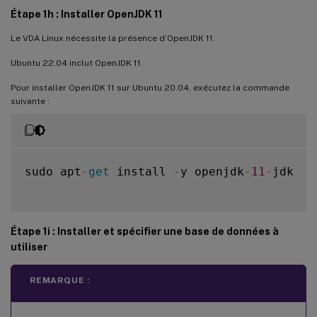
Étape 1h : Installer OpenJDK 11
Le VDA Linux nécessite la présence d’OpenJDK 11.
Ubuntu 22.04 inclut OpenJDK 11.
Pour installer OpenJDK 11 sur Ubuntu 20.04, exécutez la commande
suivante :
sudo apt
-
get
 install 
-
y openjdk
-
11
-
jdk

Étape 1i : Installer et spécifier une base de données à
utiliser
REMARQUE :