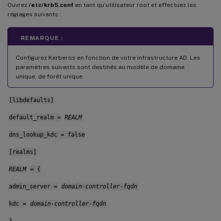
Ouvrez
/etc/krb5.conf
en tant qu’utilisateur root et effectuez les
réglages suivants :
REMARQUE :
Configurez Kerberos en fonction de votre infrastructure AD. Les
paramètres suivants sont destinés au modèle de domaine
unique, de forêt unique.
[libdefaults]
default_realm =
REALM
dns_lookup_kdc = false
[realms]
REALM
= {
admin_server =
domain-controller-fqdn
kdc =
domain-controller-fqdn
}