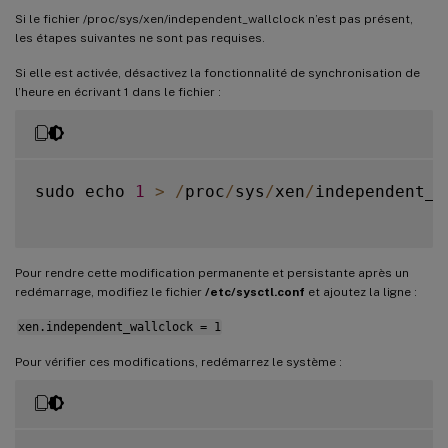
Si le fichier /proc/sys/xen/independent_wallclock n’est pas présent,
les étapes suivantes ne sont pas requises.
Si elle est activée, désactivez la fonctionnalité de synchronisation de
l’heure en écrivant 1 dans le fichier :
sudo echo 
1
>
/
proc
/
sys
/
xen
/
independent_w
Pour rendre cette modification permanente et persistante après un
redémarrage, modifiez le fichier
/etc/sysctl.conf
et ajoutez la ligne :
xen.independent_wallclock = 1
Pour vérifier ces modifications, redémarrez le système :