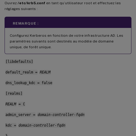
Ouvrez
/etc/krb5.conf
en tant qu’utilisateur root et effectuez les
réglages suivants :
REMARQUE :
Configurez Kerberos en fonction de votre infrastructure AD. Les
paramètres suivants sont destinés au modèle de domaine
unique, de forêt unique.
[libdefaults]
default_realm =
REALM
dns_lookup_kdc = false
[realms]
REALM
= {
admin_server =
domain-controller-fqdn
kdc =
domain-controller-fqdn
}