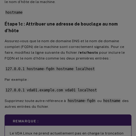
le nom d’hôte de la machine.
Supprimer les modifications de configuration
hostname
Journaux de configuration
Étape 1c : Attribuer une adresse de bouclage au nom
Désinstaller le logiciel VDA Linux
d’hôte
Étape 9 : Exécuter XDPing
Assurez-vous que le nom de domaine DNS et le nom de domaine
Étape 10 : Exécuter le VDA Linux
complet (FQDN) de la machine sont correctement signalés. Pour ce
faire, modifiez la ligne suivante du fichier
/etc/hosts
pour inclure le
Étape 11 : Créer des catalogues de machines
FQDN et le nom d’hôte comme les deux premières entrées :
Étape 12 : Créer des groupes de mise à disposition
127.0.0.1 hostname-fqdn hostname localhost
Par exemple :
127.0.0.1 vda01.example.com vda01 localhost
Supprimez toute autre référence à
hostname-fqdn
ou
hostname
des
autres entrées du fichier.
REMARQUE :
Le VDA Linux ne prend actuellement pas en charge la troncation