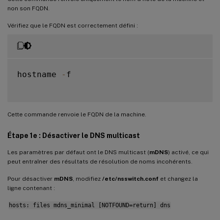
non son FQDN.
Vérifiez que le FQDN est correctement défini :
hostname 
-
f

Cette commande renvoie le FQDN de la machine.
Étape 1e : Désactiver le DNS multicast
Les paramètres par défaut ont le DNS multicast (
mDNS
) activé, ce qui
peut entraîner des résultats de résolution de noms incohérents.
Pour désactiver
mDNS
, modifiez
/etc/nsswitch.conf
et changez la
ligne contenant :
hosts: files mdns_minimal [NOTFOUND=return] dns