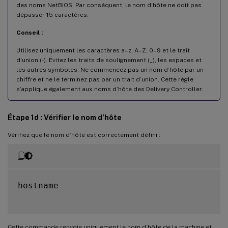
des noms NetBIOS. Par conséquent, le nom d’hôte ne doit pas
dépasser 15 caractères.
Conseil :
Utilisez uniquement les caractères a–z, A–Z, 0–9 et le trait
d’union (-). Évitez les traits de soulignement (_), les espaces et
les autres symboles. Ne commencez pas un nom d’hôte par un
chiffre et ne le terminez pas par un trait d’union. Cette règle
s’applique également aux noms d’hôte des Delivery Controller.
Étape 1d : Vérifier le nom d’hôte
Vérifiez que le nom d’hôte est correctement défini :
hostname

Cette commande renvoie uniquement le nom d’hôte de la machine et