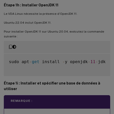
Étape 1h : Installer OpenJDK 11
Le VDA Linux nécessite la présence d’OpenJDK 11.
Ubuntu 22.04 inclut OpenJDK 11.
Pour installer OpenJDK 11 sur Ubuntu 20.04, exécutez la commande
suivante :
sudo apt
-
get
 install 
-
y openjdk
-
11
-
jdk

Étape 1i : Installer et spécifier une base de données à
utiliser
REMARQUE :