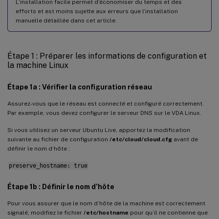
Samba Winbind
L’installation facile permet d’économiser du temps et des
efforts et est moins sujette aux erreurs que l’installation
Service d’authentification Quest
manuelle détaillée dans cet article.
Centrify DirectControl
SSSD
Étape 1 : Préparer les informations de configuration et
la machine Linux
PBIS
Étape 4 : Installer .NET
Étape 1a : Vérifier la configuration réseau
Étape 5 : Télécharger le package VDA Linux
Assurez-vous que le réseau est connecté et configuré correctement.
Par exemple, vous devez configurer le serveur DNS sur le VDA Linux.
Étape 6 : Installer le VDA Linux
Étape 6a : Installer le VDA Linux
Si vous utilisez un serveur Ubuntu Live, apportez la modification
suivante au fichier de configuration
/etc/cloud/cloud.cfg
avant de
Étape 6b : Mettre à niveau le VDA Linux (facultatif)
définir le nom d’hôte :
Étape 7 : Installer les pilotes NVIDIA GRID
preserve_hostname: true
Étape 8 : Configurer le VDA Linux
Étape 1b : Définir le nom d’hôte
Configuration guidée
Pour vous assurer que le nom d’hôte de la machine est correctement
Configuration automatisée
signalé, modifiez le fichier
/etc/hostname
pour qu’il ne contienne que