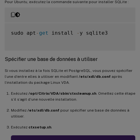
Pour Ubuntu, exécutez la commande suivante pour installer SQLite :
sudo apt
-
get
 install 
-
y sqlite3

Spécifier une base de données à utiliser
Si vous installez à la fois SQLite et PostgreSQL, vous pouvez spécifier
l’une d’entre elles à utiliser en modifiant
/etc/xdl/db.conf
après
l’installation du package Linux VDA.
Exécutez
/opt/Citrix/VDA/sbin/ctxcleanup.sh
. Omettez cette étape
s’il s’agit d’une nouvelle installation.
Modifiez
/etc/xdl/db.conf
pour spécifier une base de données à
utiliser.
Exécutez
ctxsetup.sh
.