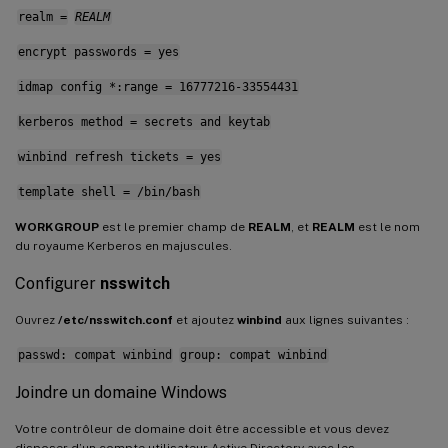
realm =
REALM
encrypt passwords = yes
idmap config *:range = 16777216-33554431
kerberos method = secrets and keytab
winbind refresh tickets = yes
template shell = /bin/bash
WORKGROUP
est le premier champ de
REALM
, et
REALM
est le nom
du royaume Kerberos en majuscules.
Configurer
nsswitch
Ouvrez
/etc/nsswitch.conf
et ajoutez
winbind
aux lignes suivantes :
passwd: compat winbind
group: compat winbind
Joindre un domaine Windows
Votre contrôleur de domaine doit être accessible et vous devez
disposer d’un compte utilisateur Active Directory avec les