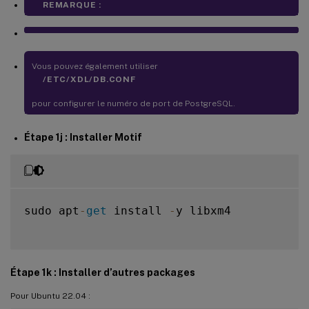
REMARQUE :
Vous pouvez également utiliser
/ETC/XDL/DB.CONF
pour configurer le numéro de port de PostgreSQL.
Étape 1j : Installer Motif
sudo apt
-
get
 install 
-
y libxm4

Étape 1k : Installer d’autres packages
Pour Ubuntu 22.04 :