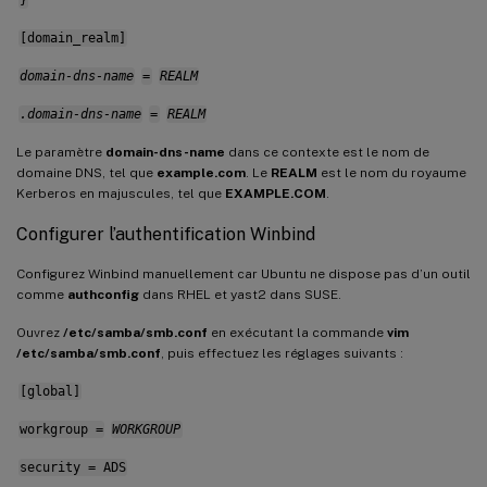
[domain_realm]
domain-dns-name
=
REALM
.domain-dns-name
=
REALM
Le paramètre
domain-dns-name
dans ce contexte est le nom de
domaine DNS, tel que
example.com
. Le
REALM
est le nom du royaume
Kerberos en majuscules, tel que
EXAMPLE.COM
.
Configurer l’authentification Winbind
Configurez Winbind manuellement car Ubuntu ne dispose pas d’un outil
comme
authconfig
dans RHEL et yast2 dans SUSE.
Ouvrez
/etc/samba/smb.conf
en exécutant la commande
vim
/etc/samba/smb.conf
, puis effectuez les réglages suivants :
[global]
workgroup =
WORKGROUP
security = ADS