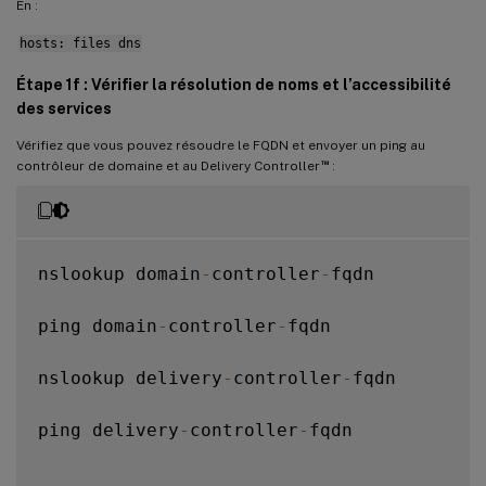
En :
hosts: files dns
Étape 1f : Vérifier la résolution de noms et l’accessibilité
des services
Vérifiez que vous pouvez résoudre le FQDN et envoyer un ping au
™
contrôleur de domaine et au Delivery Controller
:
nslookup domain
-
controller
-
fqdn

ping domain
-
controller
-
fqdn

nslookup delivery
-
controller
-
fqdn

ping delivery
-
controller
-
fqdn
