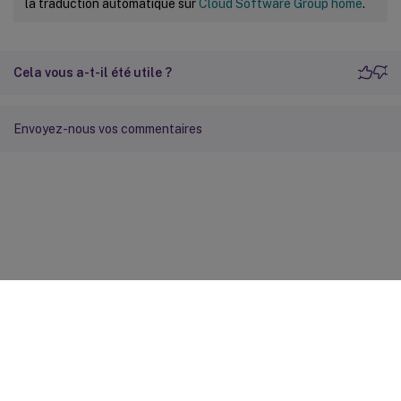
la traduction automatique sur
Cloud Software Group home
.
Cela vous a-t-il été utile ?
Envoyez-nous vos commentaires
Commentaires sur le site
Vos préférences de confidentialité
Confidentialité et