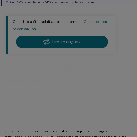
Option 2 - Espaces de noms DFS avec clustering de basculement
Ce article a été traduit automatiquement.
(Clause de non
responsabilité)
Lire en anglais
Scénario 1 : configuration de base
de magasins d’utilisateur
géographiquement adjacents et de
clusters de basculement
« Je veux que mes utilisateurs utilisent toujours un magasin
d’utilisateur en réseau (NUS) géographiquement adjacent pour leurs