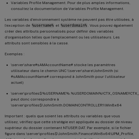
Variables Profile Management. Pour de plus amples informations,
consultez la documentation de Variables Profile Management.
Les variables d’environnement système ne peuvent pas être utilisées, à
l’exception de
%username%
et
%userdomain%
. Vous pouvez également
créer des attributs personnalisés pour définir des variables
d’organisation telles que l’emplacement ou les utilisateurs. Les
attributs sont sensibles à la casse.
Exemples :
\server\share#sAMAccountName# stocke les paramètres
utilisateur dans le chemin UNC \\server\share\JohnSmith (si
#sAMAccountName# correspond à JohnSmith pour l’utilisateur
actuel)
\server\profiles$%USERNAME%.%USERDOMAIN%!CTX_OSNAME!!CTX_
peut donc correspondre à
\server\profiles$\JohnSmith.DOMAINCONTROLLER1\Win8x64
Important : quels que soient les attributs ou variables que vous
utilisez, vérifiez que cette stratégie est appliquée au dossier de niveau
supérieur du dossier contenant NTUSER.DAT. Par exemple, si le fichier
figure dans \server\profiles$\JohnSmith.Finance\Win8x64\UPM_Profile,