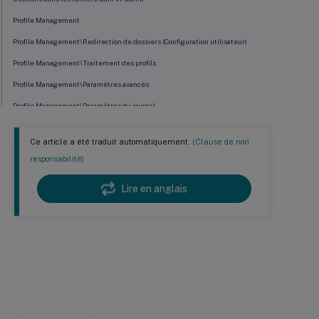
Profile Management
Profile Management\Redirection de dossiers (Configuration utilisateur)
Profile Management\Traitement des profils
Profile Management\Paramètres avancés
Profile Management\Paramètres du journal
Profile Management\Registre
Ce article a été traduit automatiquement.
(Clause de non
Profile Management\Système de fichiers
responsabilité)
Profile Management\Système de fichiers\Synchronisation
Lire en anglais
Profile Management\Profils utilisateur streamés
Profile Management\Paramètres multi-plateformes
Profile Management\Paramètres d’optimisation de Citrix Virtual Apps
Description des stratégies et
paramètres par défaut de Profile
Management