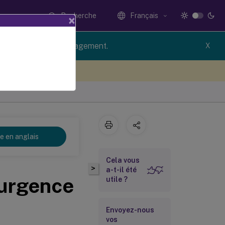
Recherche
Français
×
rsion of Profile Management.
X
ez votre avis ici
re en anglais
Cela vous
>
a-t-il été
’urgence
utile ?
Envoyez-nous
vos