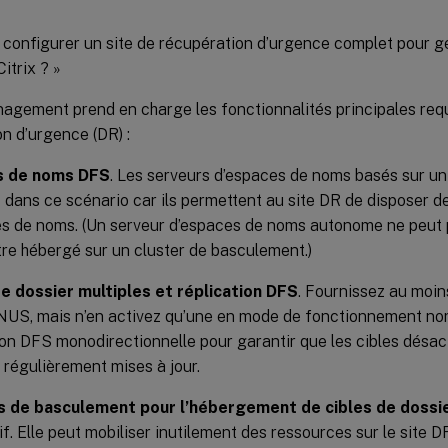
onfigurer un site de récupération d’urgence complet pour gér
Citrix ? »
agement prend en charge les fonctionnalités principales requ
n d’urgence (DR) :
s de noms DFS
. Les serveurs d’espaces de noms basés sur u
 dans ce scénario car ils permettent au site DR de disposer d
s de noms. (Un serveur d’espaces de noms autonome ne peut p
être hébergé sur un cluster de basculement.)
de dossier multiples et réplication DFS
. Fournissez au moin
US, mais n’en activez qu’une en mode de fonctionnement nor
ion DFS monodirectionnelle pour garantir que les cibles désact
 régulièrement mises à jour.
s de basculement pour l’hébergement de cibles de dossie
if. Elle peut mobiliser inutilement des ressources sur le site D