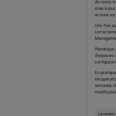
de noms ref
mise à jour
activée sur
Une fois qu
correctemen
Manageme
Remarque : 
d’espaces d
configurat
En pratique
récupératio
terminée, l
modificatio
La version