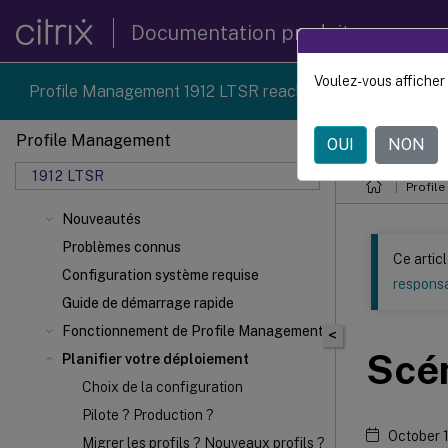
Documentation produit
Voulez-vous afficher 
Profile Management 1912 LTSR reached end-of-life on 18
Profile Management
OUI
NON
Ce contenu a 
1912 LTSR
Profil
Nouveautés
Problèmes connus
Ce artic
Configuration système requise
responsa
Guide de démarrage rapide
Fonctionnement de Profile Management
<
Scén
Planifier votre déploiement
Choix de la configuration
Pilote ? Production ?
October 
Migrer les profils ? Nouveaux profils ?