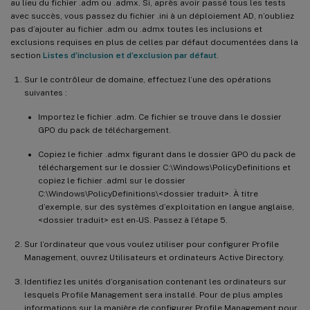
au lieu du fichier .adm ou .admx. Si, après avoir passé tous les tests
avec succès, vous passez du fichier .ini à un déploiement AD, n’oubliez
pas d’ajouter au fichier .adm ou .admx toutes les inclusions et
exclusions requises en plus de celles par défaut documentées dans la
section
Listes d’inclusion et d’exclusion par défaut
.
Sur le contrôleur de domaine, effectuez l’une des opérations
suivantes :
Importez le fichier .adm. Ce fichier se trouve dans le dossier
GPO du pack de téléchargement.
Copiez le fichier .admx figurant dans le dossier GPO du pack de
téléchargement sur le dossier C:\Windows\PolicyDefinitions et
copiez le fichier .adml sur le dossier
C:\Windows\PolicyDefinitions\<dossier traduit>. À titre
d’exemple, sur des systèmes d’exploitation en langue anglaise,
<dossier traduit> est en-US. Passez à l’étape 5.
Sur l’ordinateur que vous voulez utiliser pour configurer Profile
Management, ouvrez Utilisateurs et ordinateurs Active Directory.
Identifiez les unités d’organisation contenant les ordinateurs sur
lesquels Profile Management sera installé. Pour de plus amples
informations sur la manière de configurer Profile Management pour