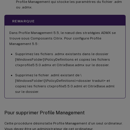
Profile Management qui stocke les paramètres du fichier .adm
ou .admx.
REMARQUE
Dans Profile Management 5.5, le nœud des stratégies ADMX se
trouve sous Composants Citrix. Pour configure Profile
Management 5.5 :
Supprimez les fichiers .admx existants dans le dossier
[WindowsFolder]\PolicyDefinitions et copiez les fichiers
ctxprofile5.5.0.admx et CitrixBase.admx sur le dossier.
Supprimez le fichier .adml existant de \
[WindowsFolder\]\PolicyDefinitions\<dossier traduit> et
copiez les fichiers ctxprofile5.5.0.adml et CitrixBase.adml
sur le dossier.
Pour supprimer Profile Management
Cette procédure désinstalle Profile Management d’un seul ordinateur.
Vous devez être un administrateur de cet ordinateur.