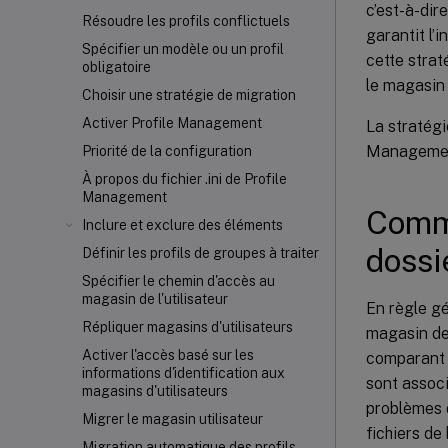
c’est-à-dir
Résoudre les profils conflictuels
garantit l’
Spécifier un modèle ou un profil
cette strat
obligatoire
le magasin d
Choisir une stratégie de migration
Activer Profile Management
La stratég
Management
Priorité de la configuration
À propos du fichier .ini de Profile
Management
Comme
Inclure et exclure des éléments
dossi
Définir les profils de groupes à traiter
Spécifier le chemin d'accès au
magasin de l'utilisateur
En règle gé
Répliquer magasins d'utilisateurs
magasin de 
Activer l'accès basé sur les
comparant l
informations d'identification aux
sont associ
magasins d'utilisateurs
problèmes d
Migrer le magasin utilisateur
fichiers d
Migration automatique des profils