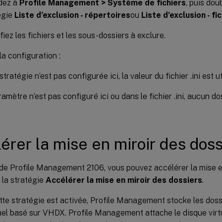
dez à
Profile Management > Système de fichiers
, puis dou
égie
Liste d’exclusion - répertoires
ou
Liste d’exclusion - fi
iez les fichiers et les sous-dossiers à exclure.
la configuration :
stratégie n’est pas configurée ici, la valeur du fichier .ini est ut
ramètre n’est pas configuré ici ou dans le fichier .ini, aucun do
érer la mise en miroir des doss
de Profile Management 2106, vous pouvez accélérer la mise en
 la stratégie
Accélérer la mise en miroir des dossiers
.
te stratégie est activée, Profile Management stocke les dossi
uel basé sur VHDX. Profile Management attache le disque virt