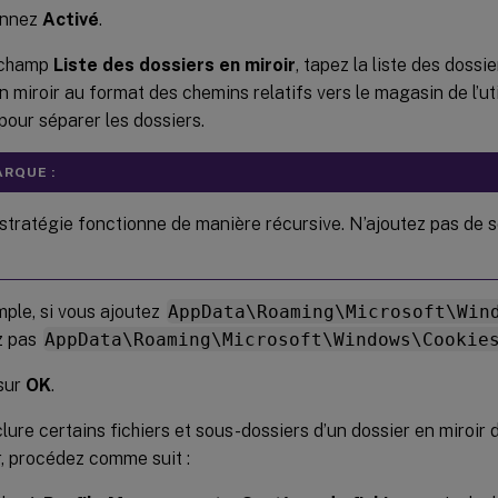
onnez
Activé
.
 champ
Liste des dossiers en miroir
, tapez la liste des doss
n miroir au format des chemins relatifs vers le magasin de l’ut
pour séparer les dossiers.
RQUE :
stratégie fonctionne de manière récursive. N’ajoutez pas de s
ple, si vous ajoutez
AppData\Roaming\Microsoft\Win
z pas
AppData\Roaming\Microsoft\Windows\Cookie
sur
OK
.
lure certains fichiers et sous-dossiers d’un dossier en miroir
r, procédez comme suit :