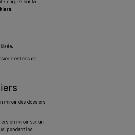
ble-cliquez sur la
chiers
.
ilisée.
ssier n’est mis en
iers
 miroir des dossiers
ers en miroir sur un
uel pendant les