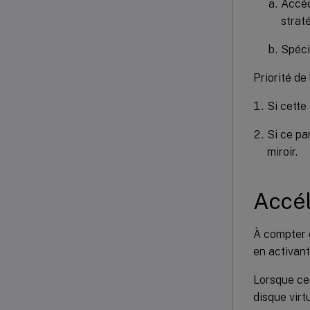
Accé
strat
Spécif
Priorité de 
Si cette 
Si ce pa
miroir.
Accél
À compter 
en activant
Lorsque cet
disque virt