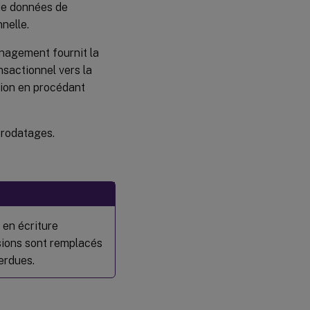
 de données de
nelle.
anagement fournit la
nsactionnel vers la
tion en procédant
orodatages.
 en écriture
ssions sont remplacés
perdues.