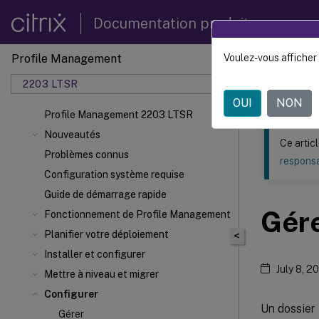
Documentation produit
Profile Management
Voulez-vous afficher 
Ce contenu a 
2203 LTSR
Profil
OUI
NON
Profile Management 2203 LTSR
Nouveautés
Ce artic
Problèmes connus
responsa
Configuration système requise
Guide de démarrage rapide
Gére
Fonctionnement de Profile Management
Planifier votre déploiement
<
Installer et configurer
July 8, 2
Mettre à niveau et migrer
Configurer
Un dossier 
Gérer