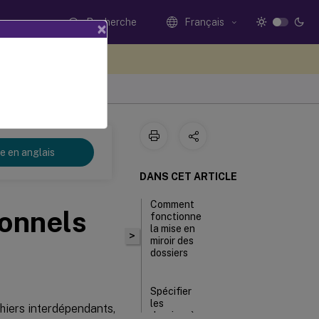
Recherche
Français
×
ez votre avis ici
re en anglais
DANS CET ARTICLE
Comment
ionnels
fonctionne
la mise en
>
miroir des
dossiers
Spécifier
les
chiers interdépendants,
dossiers à