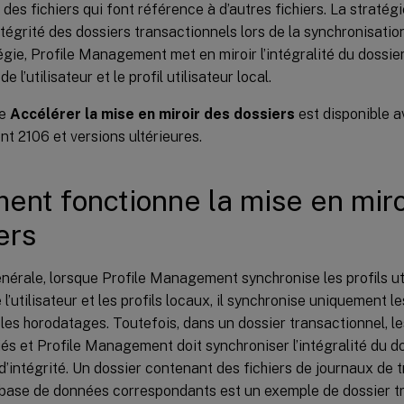
e des fichiers qui font référence à d’autres fichiers. La stratég
intégrité des dossiers transactionnels lors de la synchronisatio
égie, Profile Management met en miroir l’intégralité du dossie
e l’utilisateur et le profil utilisateur local.
ie
Accélérer la mise en miroir des dossiers
est disponible a
 2106 et versions ultérieures.
nt fonctionne la mise en miro
ers
nérale, lorsque Profile Management synchronise les profils uti
l’utilisateur et les profils locaux, il synchronise uniquement le
es horodatages. Toutefois, dans un dossier transactionnel, les 
és et Profile Management doit synchroniser l’intégralité du do
’intégrité. Un dossier contenant des fichiers de journaux de t
e base de données correspondants est un exemple de dossier t