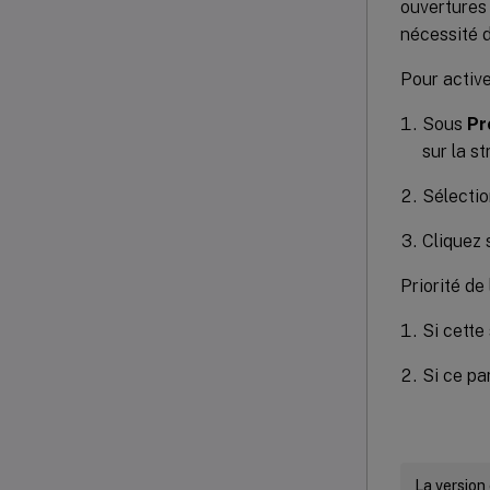
ouvertures 
nécessité d
Pour active
Sous
Pr
sur la s
Sélecti
Cliquez 
Priorité de 
Si cette 
Si ce par
La version