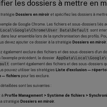
fier les dossiers à mettre en mi
stratégie
Dossiers en miroir
et spécifiez les dossiers à mettre
xemple de Google Chrome. Les fichiers et sous-dossiers liés 
\Local\Google\Chrome\User Data\Default
sont inte
s dans leur ensemble lors de la synchronisation des profils. Pou
ous devez ajouter ce dossier à la stratégie
Dossiers en miroir
.
 également exclure des fichiers et des sous-dossiers d’un do
s l’exemple précédent, le dossier
AppData\Local\Google\
ault
contient également des fichiers et des sous-dossiers qu
us pouvez utiliser les stratégies
Liste d’exclusion — réperto
n — fichiers
pour les exclure.
détaillées sont les suivantes :
z à
Profile Management > Système de fichiers > Synchron
 la stratégie
Dossiers en miroir
.