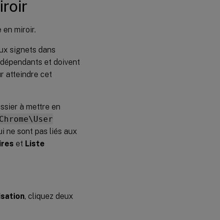
roir
 en miroir.
aux signets dans
rdépendants et doivent
r atteindre cet
ssier à mettre en
Chrome\User
i ne sont pas liés aux
ires
et
Liste
isation
, cliquez deux