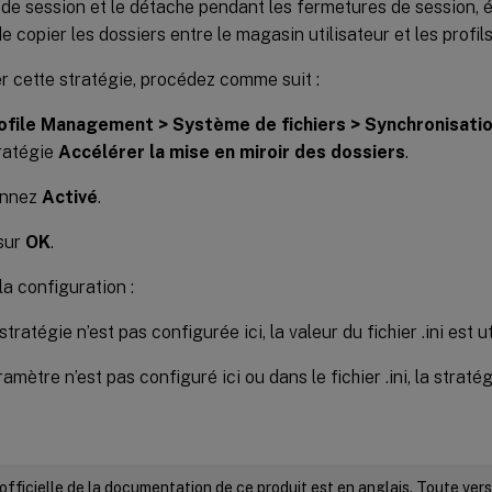
de session et le détache pendant les fermetures de session, él
e copier les dossiers entre le magasin utilisateur et les profil
r cette stratégie, procédez comme suit :
ofile Management > Système de fichiers > Synchronisati
tratégie
Accélérer la mise en miroir des dossiers
.
onnez
Activé
.
sur
OK
.
la configuration :
stratégie n’est pas configurée ici, la valeur du fichier .ini est ut
amètre n’est pas configuré ici ou dans le fichier .ini, la straté
 officielle de la documentation de ce produit est en anglais. Toute ve