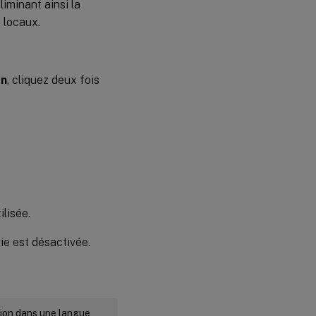
iminant ainsi la
s locaux.
on
, cliquez deux fois
ilisée.
gie est désactivée.
rsion dans une langue