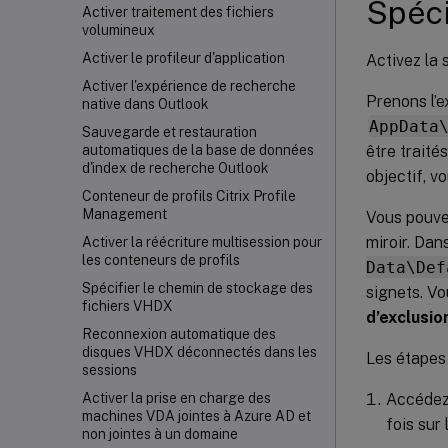
Spéci
Activer traitement des fichiers
volumineux
Activer le profileur d'application
Activez la 
Activer l'expérience de recherche
Prenons l’e
native dans Outlook
AppData
Sauvegarde et restauration
être traité
automatiques de la base de données
d'index de recherche Outlook
objectif, v
Conteneur de profils Citrix Profile
Management
Vous pouvez
miroir. Dan
Activer la réécriture multisession pour
les conteneurs de profils
Data\Def
Spécifier le chemin de stockage des
signets. Vo
fichiers VHDX
d’exclusio
Reconnexion automatique des
disques VHDX déconnectés dans les
Les étapes 
sessions
Accéde
Activer la prise en charge des
machines VDA jointes à Azure AD et
fois sur
non jointes à un domaine