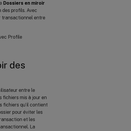
ie
Dossiers en miroir
mettre en
miroir
n des profils. Avec
r transactionnel entre
Accélérer
la mise en
miroir des
dossiers
vec Profile
ir des
lisateur entre le
s fichiers mis à jour en
fichiers qu’il contient
ssier pour éviter les
ransaction et les
ransactionnel. La